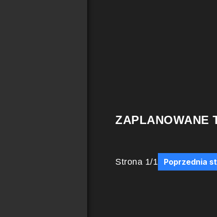
ZAPLANOWANE 
Strona
1
/
1
Poprzednia s