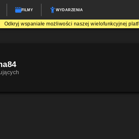
FILMY
WYDARZENIA
Odkryj wspaniałe możliwości naszej wielofunkcyjnej plat
na84
ujących