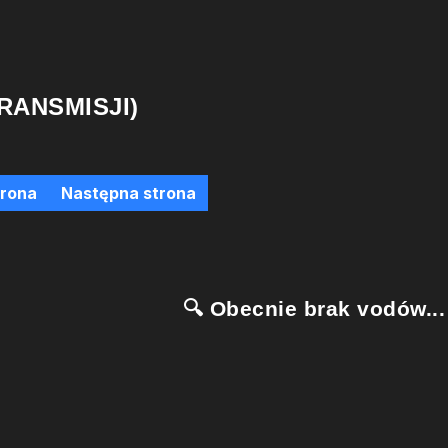
RANSMISJI)
trona
Następna strona
🔍 Obecnie brak vodów...