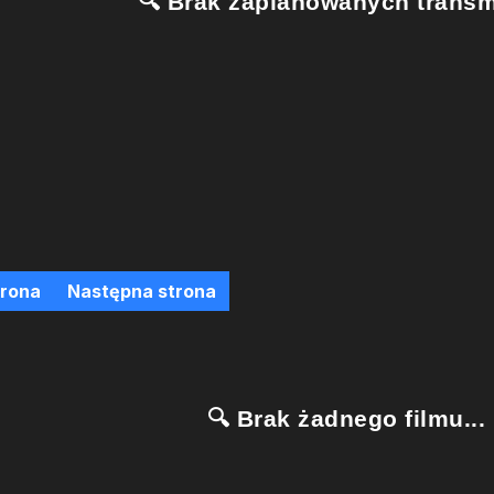
🔍 Brak zaplanowanych transmi
trona
Następna strona
🔍 Brak żadnego filmu...