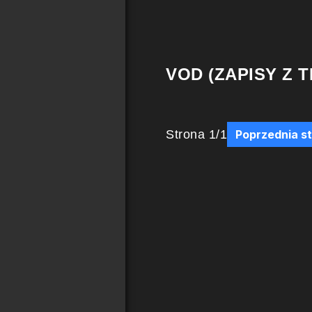
VOD (ZAPISY Z T
Strona
1
/
1
Poprzednia s