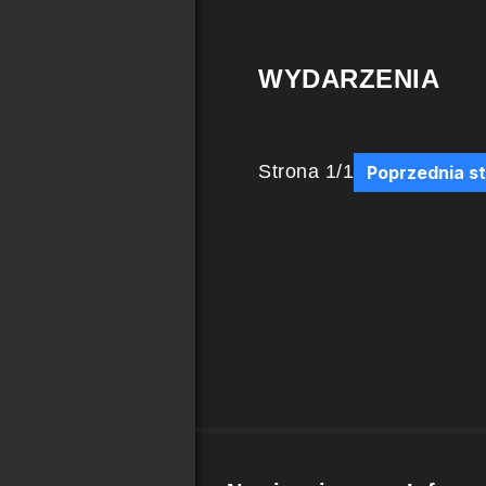
WYDARZENIA
Strona
1
/
1
Poprzednia s