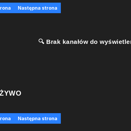
trona
Następna strona
🔍 Brak kanałów do wyświetlen
 ŻYWO
trona
Następna strona