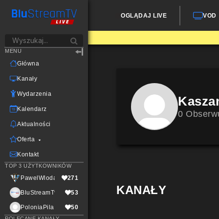
OGLĄDAJ LIVE
VOD
MENU
Główna
Kanały
Wydarzenia
Kasza
Kalendarz
0 Obserw
Aktualności
Oferta
Kontakt
TOP 3 UŻYTKOWNIKÓW
PawelWlodarczak
271
KANAŁY
BluStreamTvLive
53
PoloniaPila
50
POLECANE KANAŁY