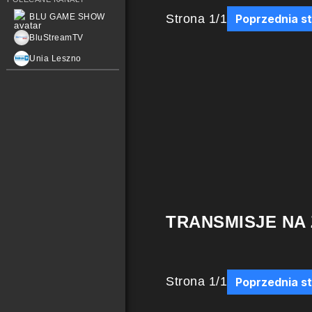
Strona
1
/
1
BLU GAME SHOW
Poprzednia s
BluStreamTV
Unia Leszno
TRANSMISJE NA
Strona
1
/
1
Poprzednia s