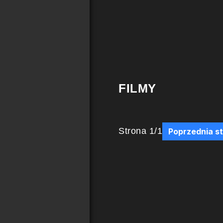
FILMY
Strona
1
/
1
Poprzednia s