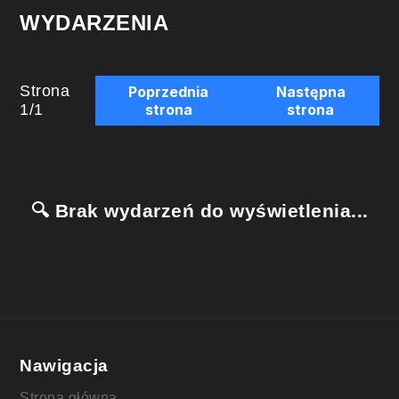
WYDARZENIA
Strona
Poprzednia
Następna
1
/
1
strona
strona
🔍 Brak wydarzeń do wyświetlenia...
Nawigacja
Strona główna