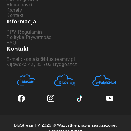
Aktualności
Kanały
Kontakt
Informacja
PPV Regulamin
Polityka Prywatności
FAQ
Kontakt
E-mail: kontakt@blustreamtv.pl
Kijowska 42, 85-703 Bydgoszcz
BluStreamTV 2026 © Wszystkie prawa zastrzeżone.
Stworzone przez