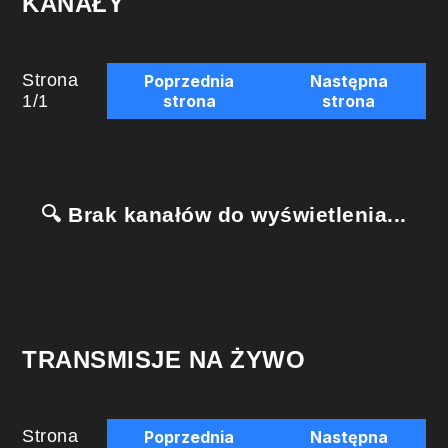
KANAŁY
Strona
Poprzednia
Następna
1
/
1
strona
strona
🔍 Brak kanałów do wyświetlenia...
TRANSMISJE NA ŻYWO
Strona
Poprzednia
Następna