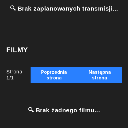
🔍 Brak zaplanowanych transmisji...
FILMY
Strona
Poprzednia
Następna
1
/
1
strona
strona
🔍 Brak żadnego filmu...