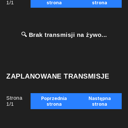
1
/
1
strona
strona
🔍 Brak transmisji na żywo...
ZAPLANOWANE TRANSMISJE
Strona
Poprzednia
Następna
1
/
1
strona
strona