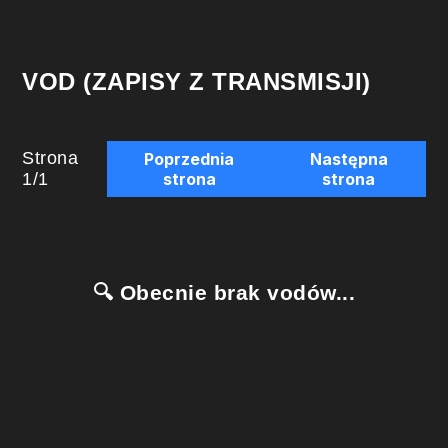
VOD (ZAPISY Z TRANSMISJI)
Strona
Poprzednia
Następna
1
/
1
strona
strona
🔍 Obecnie brak vodów...