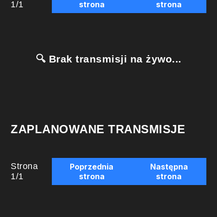
1
/
1
strona
strona
🔍 Brak transmisji na żywo...
ZAPLANOWANE TRANSMISJE
Strona
Poprzednia
Następna
1
/
1
strona
strona