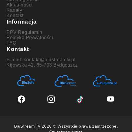
Aktualności
Kanały
Kontakt
Informacja
PPV Regulamin
Polityka Prywatności
FAQ
Kontakt
E-mail: kontakt@blustreamtv.pl
Kijowska 42, 85-703 Bydgoszcz
BluStreamTV 2026 © Wszystkie prawa zastrzeżone.
Stworzone przez