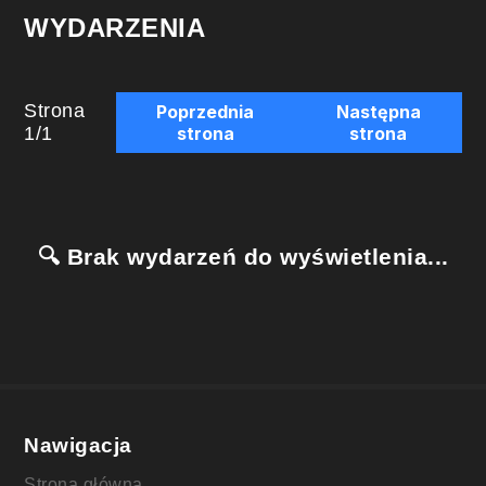
WYDARZENIA
Strona
Poprzednia
Następna
1
/
1
strona
strona
🔍 Brak wydarzeń do wyświetlenia...
Nawigacja
Strona główna