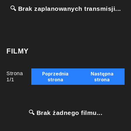
🔍 Brak zaplanowanych transmisji...
FILMY
Strona
Poprzednia
Następna
1
/
1
strona
strona
🔍 Brak żadnego filmu...