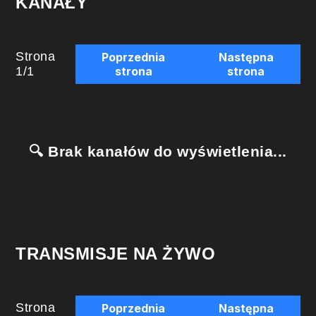
KANAŁY
Strona
Poprzednia
Następna
1
/
1
strona
strona
🔍 Brak kanałów do wyświetlenia...
TRANSMISJE NA ŻYWO
Strona
Poprzednia
Następna