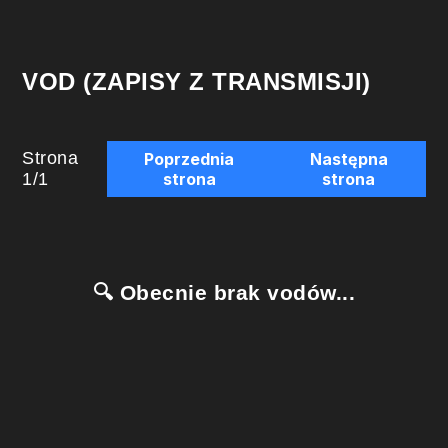
VOD (ZAPISY Z TRANSMISJI)
Strona
Poprzednia
Następna
1
/
1
strona
strona
🔍 Obecnie brak vodów...