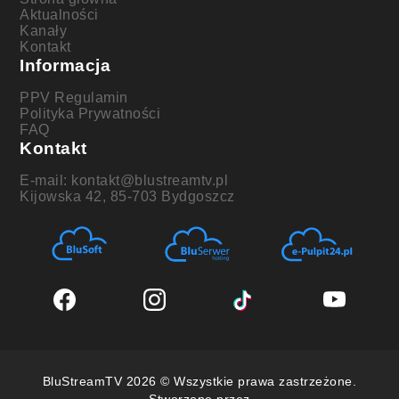
Aktualności
Kanały
Kontakt
Informacja
PPV Regulamin
Polityka Prywatności
FAQ
Kontakt
E-mail: kontakt@blustreamtv.pl
Kijowska 42, 85-703 Bydgoszcz
BluStreamTV 2026 © Wszystkie prawa zastrzeżone.
Stworzone przez