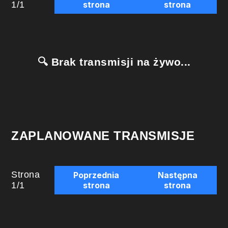
1
/
1
strona
strona
🔍 Brak transmisji na żywo...
ZAPLANOWANE TRANSMISJE
Strona
Poprzednia
Następna
1
/
1
strona
strona