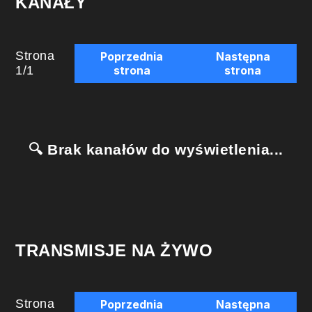
KANAŁY
Strona
Poprzednia
Następna
1
/
1
strona
strona
🔍 Brak kanałów do wyświetlenia...
TRANSMISJE NA ŻYWO
Strona
Poprzednia
Następna