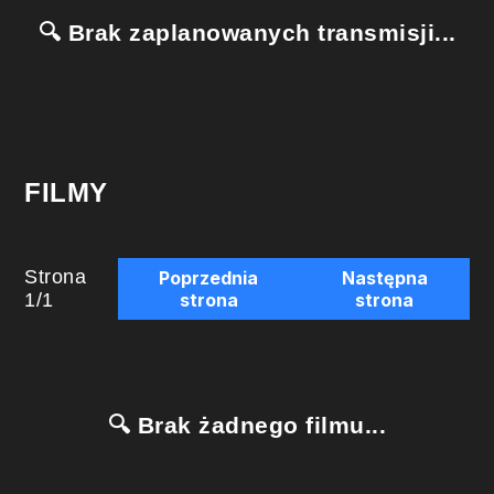
🔍 Brak zaplanowanych transmisji...
FILMY
Strona
Poprzednia
Następna
1
/
1
strona
strona
🔍 Brak żadnego filmu...