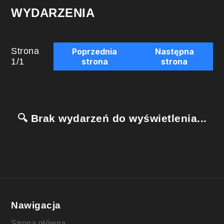
WYDARZENIA
Strona
Poprzednia
Następna
1
/
1
strona
strona
🔍 Brak wydarzeń do wyświetlenia...
Nawigacja
Strona główna