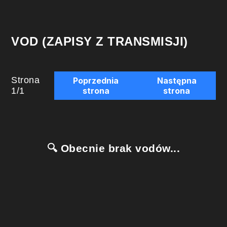
VOD (ZAPISY Z TRANSMISJI)
Strona
Poprzednia
Następna
1
/
1
strona
strona
🔍 Obecnie brak vodów...