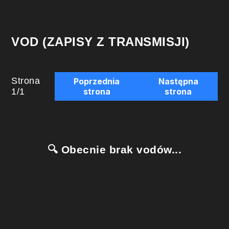
VOD (ZAPISY Z TRANSMISJI)
Strona
Poprzednia
Następna
1
/
1
strona
strona
🔍 Obecnie brak vodów...