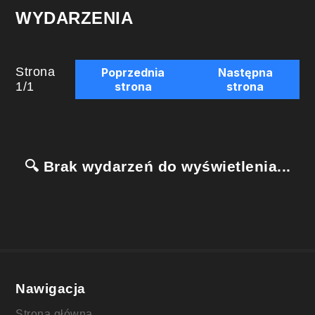
WYDARZENIA
Strona
Poprzednia
Następna
1
/
1
strona
strona
🔍 Brak wydarzeń do wyświetlenia...
Nawigacja
Strona główna