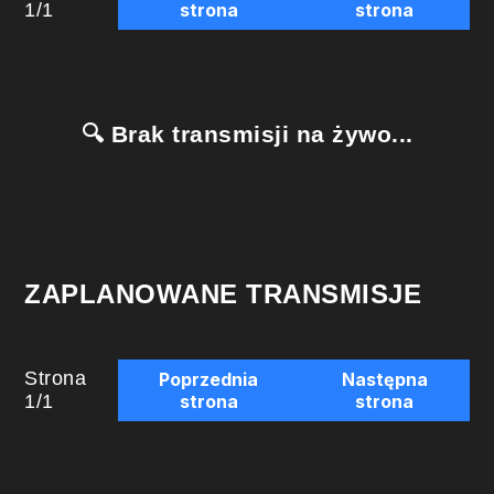
1
/
1
strona
strona
🔍 Brak transmisji na żywo...
ZAPLANOWANE TRANSMISJE
Strona
Poprzednia
Następna
1
/
1
strona
strona