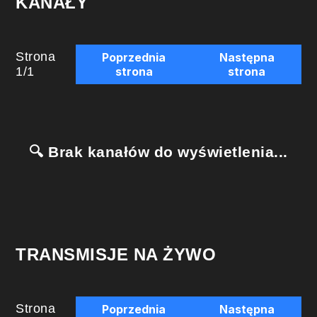
KANAŁY
Strona
Poprzednia
Następna
1
/
1
strona
strona
🔍 Brak kanałów do wyświetlenia...
TRANSMISJE NA ŻYWO
Strona
Poprzednia
Następna