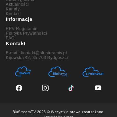
Aktualności
Kanały
Kontakt
Informacja
PPV Regulamin
Polityka Prywatności
FAQ
Kontakt
E-mail: kontakt@blustreamtv.pl
Kijowska 42, 85-703 Bydgoszcz
BluStreamTV 2026 © Wszystkie prawa zastrzeżone.
Stworzone przez