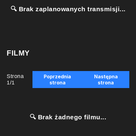
🔍 Brak zaplanowanych transmisji...
FILMY
Strona
Poprzednia
Następna
1
/
1
strona
strona
🔍 Brak żadnego filmu...