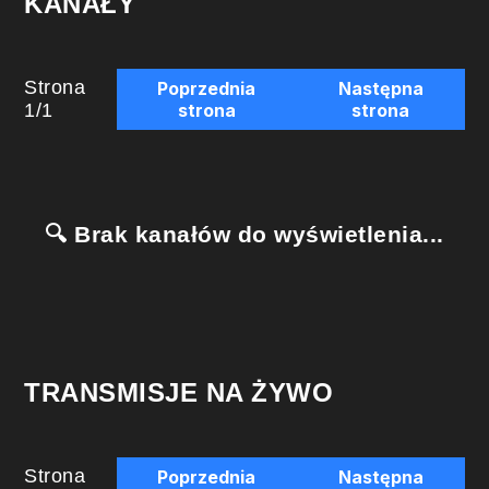
KANAŁY
Strona
Poprzednia
Następna
1
/
1
strona
strona
🔍 Brak kanałów do wyświetlenia...
TRANSMISJE NA ŻYWO
Strona
Poprzednia
Następna