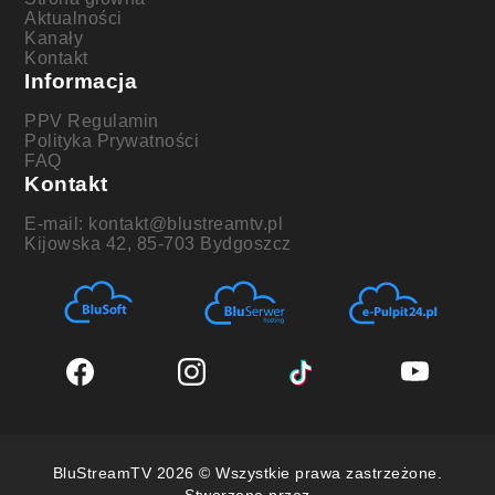
Aktualności
Kanały
Kontakt
Informacja
PPV Regulamin
Polityka Prywatności
FAQ
Kontakt
E-mail: kontakt@blustreamtv.pl
Kijowska 42, 85-703 Bydgoszcz
BluStreamTV 2026 © Wszystkie prawa zastrzeżone.
Stworzone przez