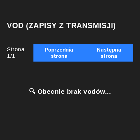
VOD (ZAPISY Z TRANSMISJI)
Strona
Poprzednia
Następna
1
/
1
strona
strona
🔍 Obecnie brak vodów...