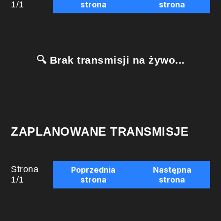
1
/
1
strona
strona
🔍 Brak transmisji na żywo...
ZAPLANOWANE TRANSMISJE
Strona
Poprzednia
Następna
1
/
1
strona
strona