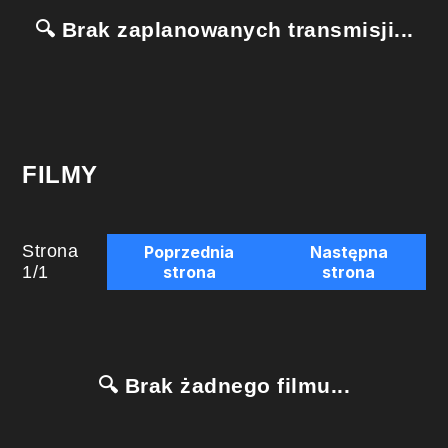
🔍 Brak zaplanowanych transmisji...
FILMY
Strona
Poprzednia
Następna
1
/
1
strona
strona
🔍 Brak żadnego filmu...