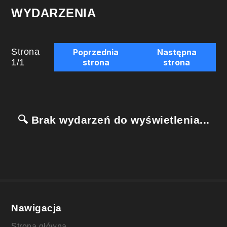
WYDARZENIA
Strona
Poprzednia
Następna
1
/
1
strona
strona
🔍 Brak wydarzeń do wyświetlenia...
Nawigacja
Strona główna