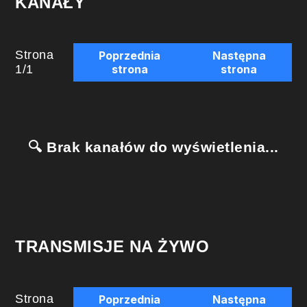
KANAŁY
Strona
Poprzednia
Następna
1
/
1
strona
strona
🔍 Brak kanałów do wyświetlenia...
TRANSMISJE NA ŻYWO
Strona
Poprzednia
Następna