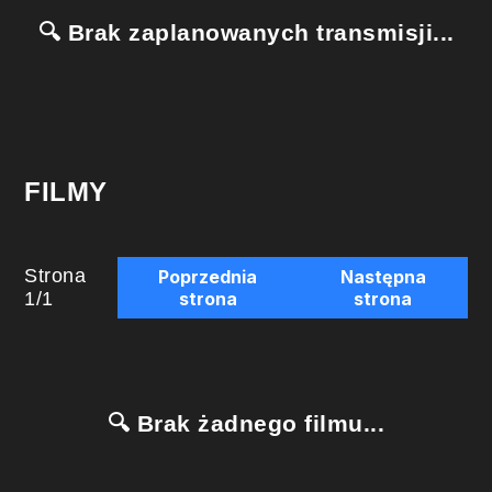
🔍 Brak zaplanowanych transmisji...
FILMY
Strona
Poprzednia
Następna
1
/
1
strona
strona
🔍 Brak żadnego filmu...