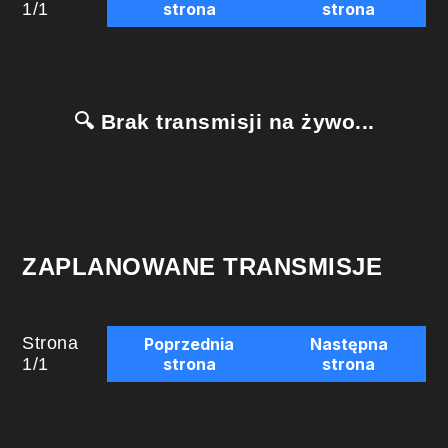
1
/
1
strona
strona
🔍 Brak transmisji na żywo...
ZAPLANOWANE TRANSMISJE
Strona
Poprzednia
Następna
1
/
1
strona
strona