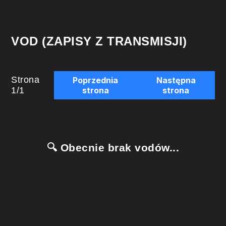
VOD (ZAPISY Z TRANSMISJI)
Strona
Poprzednia
Następna
1
/
1
strona
strona
🔍 Obecnie brak vodów...