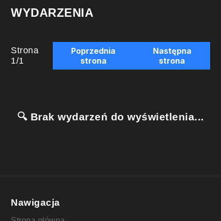
WYDARZENIA
Strona
Poprzednia
Następna
1
/
1
strona
strona
🔍 Brak wydarzeń do wyświetlenia...
Nawigacja
Strona główna