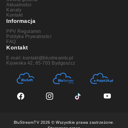
Aktualności
Kanały
Kontakt
Informacja
PPV Regulamin
Polityka Prywatności
FAQ
Kontakt
E-mail: kontakt@blustreamtv.pl
Kijowska 42, 85-703 Bydgoszcz
BluStreamTV 2026 © Wszystkie prawa zastrzeżone.
Stworzone przez