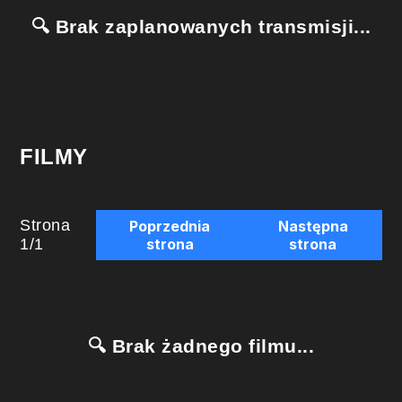
🔍 Brak zaplanowanych transmisji...
FILMY
Strona
Poprzednia
Następna
1
/
1
strona
strona
🔍 Brak żadnego filmu...