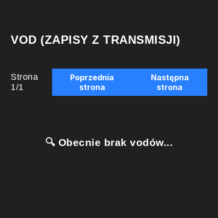
VOD (ZAPISY Z TRANSMISJI)
Strona
Poprzednia
Następna
1
/
1
strona
strona
🔍 Obecnie brak vodów...