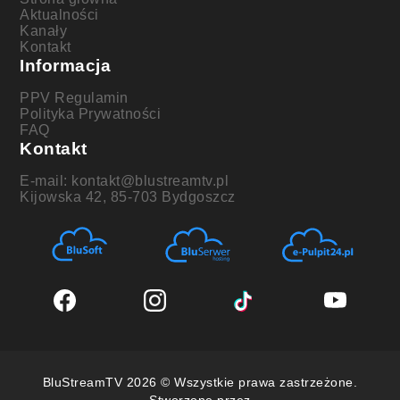
Aktualności
Kanały
Kontakt
Informacja
PPV Regulamin
Polityka Prywatności
FAQ
Kontakt
E-mail: kontakt@blustreamtv.pl
Kijowska 42, 85-703 Bydgoszcz
BluStreamTV 2026 © Wszystkie prawa zastrzeżone.
Stworzone przez