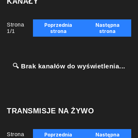
KANAŁY
Strona
Poprzednia
Następna
1
/
1
strona
strona
🔍 Brak kanałów do wyświetlenia...
TRANSMISJE NA ŻYWO
Strona
Poprzednia
Następna