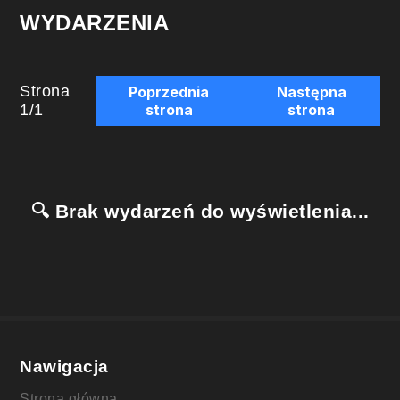
WYDARZENIA
Strona
Poprzednia
Następna
1
/
1
strona
strona
🔍 Brak wydarzeń do wyświetlenia...
Nawigacja
Strona główna