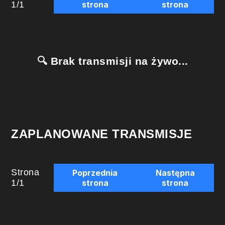
1
/
1
strona
strona
🔍 Brak transmisji na żywo...
ZAPLANOWANE TRANSMISJE
Strona
Poprzednia
Następna
1
/
1
strona
strona