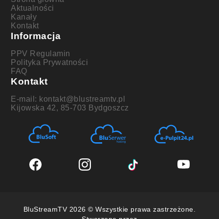
Aktualności
Kanały
Kontakt
Informacja
PPV Regulamin
Polityka Prywatności
FAQ
Kontakt
E-mail: kontakt@blustreamtv.pl
Kijowska 42, 85-703 Bydgoszcz
BluStreamTV 2026 © Wszystkie prawa zastrzeżone.
Stworzone przez