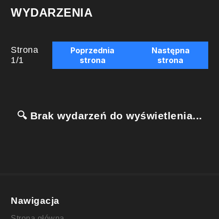
WYDARZENIA
Strona
Poprzednia
Następna
1
/
1
strona
strona
🔍 Brak wydarzeń do wyświetlenia...
Nawigacja
Strona główna