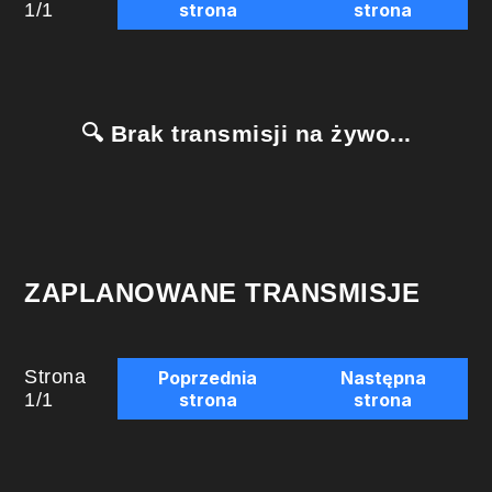
1
/
1
strona
strona
🔍 Brak transmisji na żywo...
ZAPLANOWANE TRANSMISJE
Strona
Poprzednia
Następna
1
/
1
strona
strona