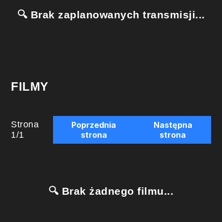
🔍 Brak zaplanowanych transmisji...
FILMY
Strona
Poprzednia
Następna
1
/
1
strona
strona
🔍 Brak żadnego filmu...