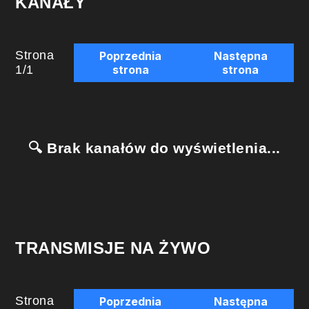
KANAŁY
Strona
Poprzednia
Następna
1
/
1
strona
strona
🔍 Brak kanałów do wyświetlenia...
TRANSMISJE NA ŻYWO
Strona
Poprzednia
Następna