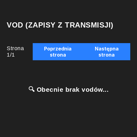
VOD (ZAPISY Z TRANSMISJI)
Strona
Poprzednia
Następna
1
/
1
strona
strona
🔍 Obecnie brak vodów...