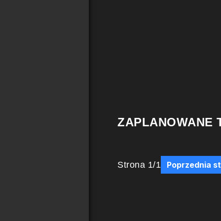
ZAPLANOWANE 
Strona
1
/
1
Poprzednia s