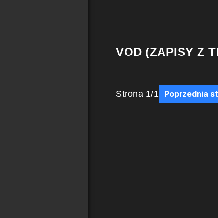
VOD (ZAPISY Z T
Strona
1
/
1
Poprzednia s