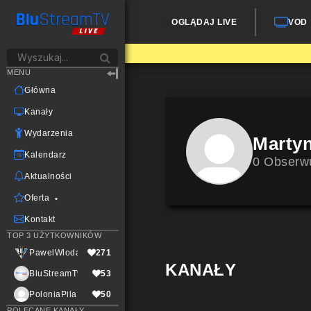
OGLĄDAJ LIVE
VOD
MENU
Główna
Kanały
Wydarzenia
Marty
Kalendarz
0 Obserw
Aktualności
Oferta
Kontakt
TOP 3 UŻYTKOWNIKÓW
PawelWlodarczak
271
KANAŁY
BluStreamTvLive
53
PoloniaPila
50
POLECANE KANAŁY