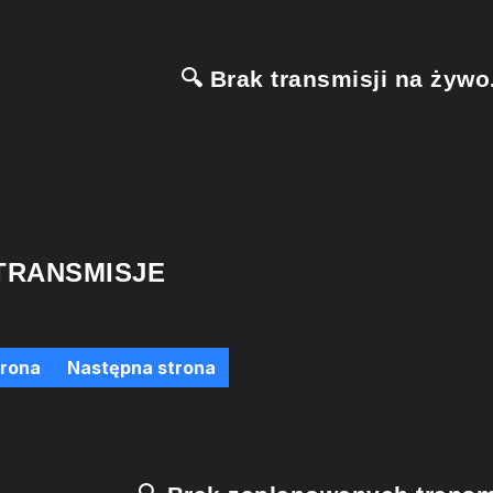
🔍 Brak transmisji na żywo.
TRANSMISJE
trona
Następna strona