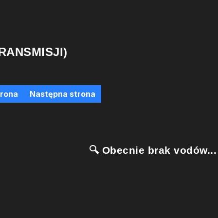
RANSMISJI)
trona
Następna strona
🔍 Obecnie brak vodów...