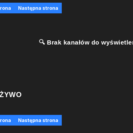
trona
Następna strona
🔍 Brak kanałów do wyświetlen
 ŻYWO
trona
Następna strona