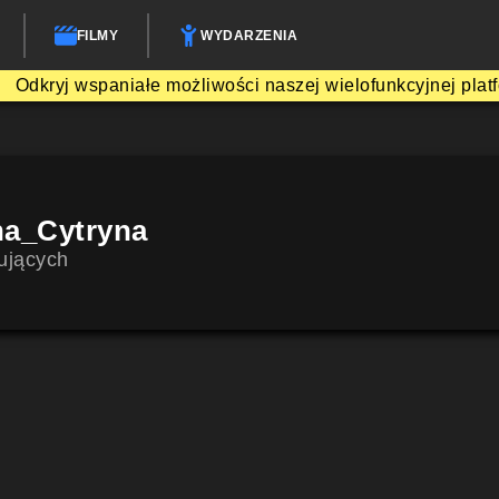
FILMY
WYDARZENIA
Odkryj wspaniałe możliwości naszej wielofunkcyjnej plat
na_Cytryna
ujących