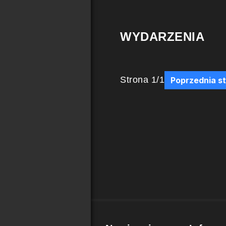
WYDARZENIA
Strona
1
/
1
Poprzednia s