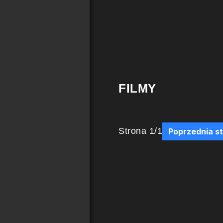
FILMY
Strona
1
/
1
Poprzednia s