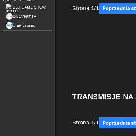
Strona
1
/
1
BLU GAME SHOW
Poprzednia s
BluStreamTV
Unia Leszno
TRANSMISJE NA
Strona
1
/
1
Poprzednia s