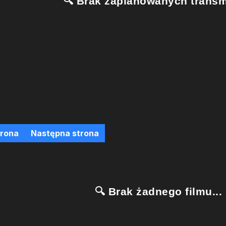
🔍 Brak zaplanowanych transmi
trona
Następna strona
🔍 Brak żadnego filmu...