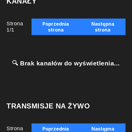
KANAŁY
Strona
Poprzednia
Następna
1
/
1
strona
strona
🔍 Brak kanałów do wyświetlenia...
TRANSMISJE NA ŻYWO
Strona
Poprzednia
Następna