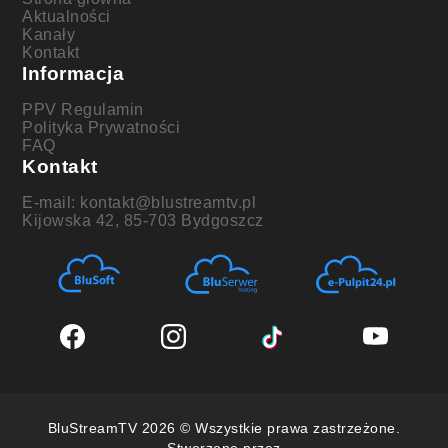
Aktualności
Kanały
Kontakt
Informacja
PPV Regulamin
Polityka Prywatności
FAQ
Kontakt
E-mail: kontakt@blustreamtv.pl
Kijowska 42, 85-703 Bydgoszcz
BluStreamTV 2026 © Wszystkie prawa zastrzeżone.
Stworzone przez