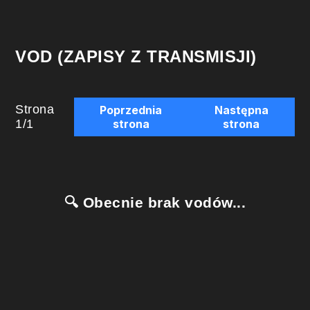
VOD (ZAPISY Z TRANSMISJI)
Strona
Poprzednia
Następna
1
/
1
strona
strona
🔍 Obecnie brak vodów...