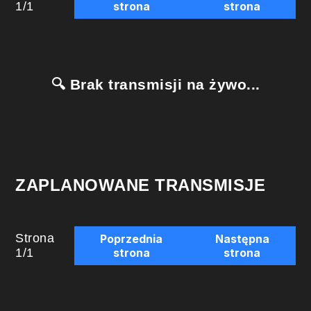
1
/
1
strona
strona
🔍 Brak transmisji na żywo...
ZAPLANOWANE TRANSMISJE
Strona
Poprzednia
Następna
1
/
1
strona
strona