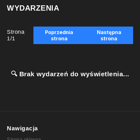
WYDARZENIA
Strona
Poprzednia
Następna
1
/
1
strona
strona
🔍 Brak wydarzeń do wyświetlenia...
Nawigacja
Strona główna