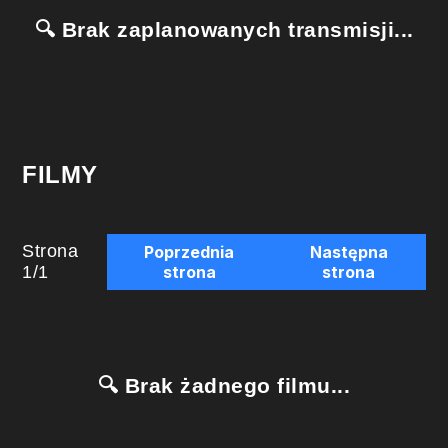
🔍 Brak zaplanowanych transmisji...
FILMY
Strona
Poprzednia
Następna
1
/
1
strona
strona
🔍 Brak żadnego filmu...