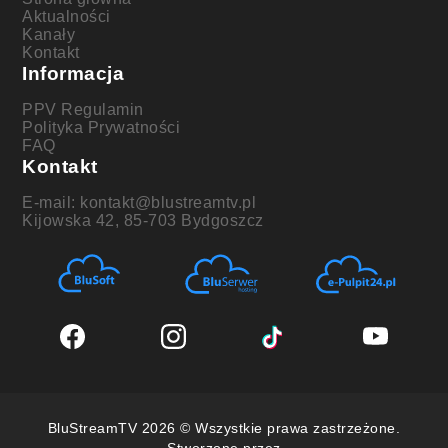
Aktualności
Kanały
Kontakt
Informacja
PPV Regulamin
Polityka Prywatności
FAQ
Kontakt
E-mail: kontakt@blustreamtv.pl
Kijowska 42, 85-703 Bydgoszcz
BluStreamTV 2026 © Wszystkie prawa zastrzeżone.
Stworzone przez