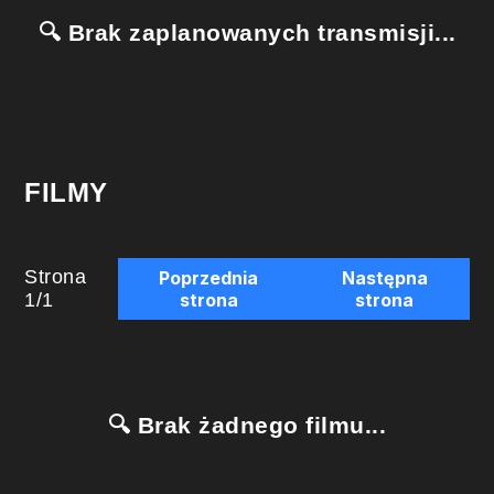
🔍 Brak zaplanowanych transmisji...
FILMY
Strona
Poprzednia
Następna
1
/
1
strona
strona
🔍 Brak żadnego filmu...