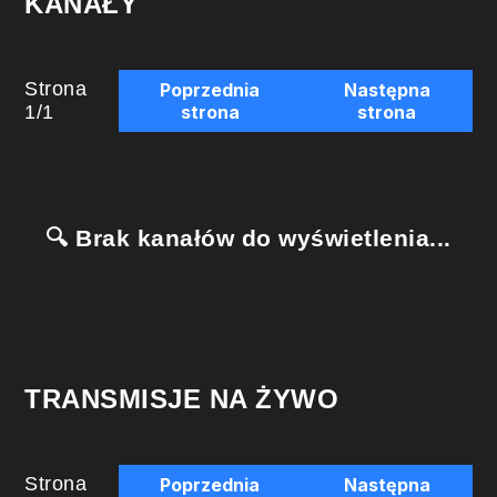
KANAŁY
Strona
Poprzednia
Następna
1
/
1
strona
strona
🔍 Brak kanałów do wyświetlenia...
TRANSMISJE NA ŻYWO
Strona
Poprzednia
Następna