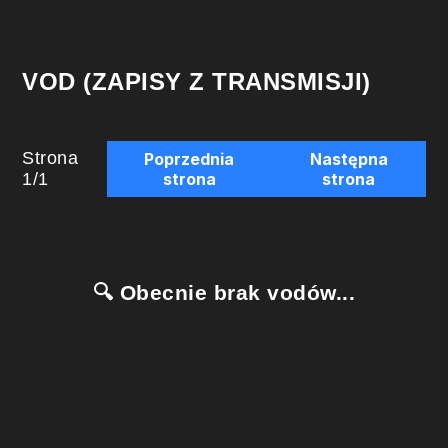
VOD (ZAPISY Z TRANSMISJI)
Strona
Poprzednia
Następna
1
/
1
strona
strona
🔍 Obecnie brak vodów...