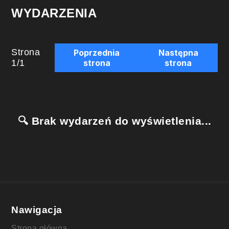
WYDARZENIA
Strona
Poprzednia
Następna
1
/
1
strona
strona
🔍 Brak wydarzeń do wyświetlenia...
Nawigacja
Strona główna