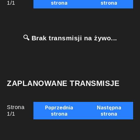
1
/
1
strona
strona
🔍 Brak transmisji na żywo...
ZAPLANOWANE TRANSMISJE
Strona
Poprzednia
Następna
1
/
1
strona
strona