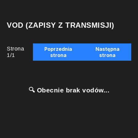
VOD (ZAPISY Z TRANSMISJI)
Strona
Poprzednia
Następna
1
/
1
strona
strona
🔍 Obecnie brak vodów...