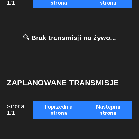
1
/
1
strona
strona
🔍 Brak transmisji na żywo...
ZAPLANOWANE TRANSMISJE
Strona
Poprzednia
Następna
1
/
1
strona
strona