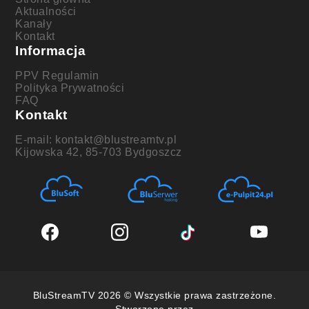
Aktualności
Kanały
Kontakt
Informacja
PPV Regulamin
Polityka Prywatności
FAQ
Kontakt
E-mail: kontakt@blustreamtv.pl
Kijowska 42, 85-703 Bydgoszcz
BluStreamTV 2026 © Wszystkie prawa zastrzeżone.
Stworzone przez