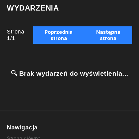
WYDARZENIA
Strona
Poprzednia
Następna
1
/
1
strona
strona
🔍 Brak wydarzeń do wyświetlenia...
Nawigacja
Strona główna