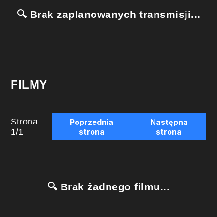
🔍 Brak zaplanowanych transmisji...
FILMY
Strona
Poprzednia
Następna
1
/
1
strona
strona
🔍 Brak żadnego filmu...