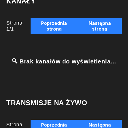
KANAŁY
Strona
Poprzednia
Następna
1
/
1
strona
strona
🔍 Brak kanałów do wyświetlenia...
TRANSMISJE NA ŻYWO
Strona
Poprzednia
Następna