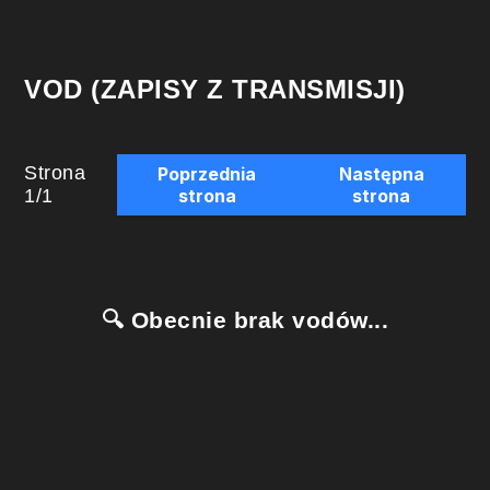
VOD (ZAPISY Z TRANSMISJI)
Strona
Poprzednia
Następna
1
/
1
strona
strona
🔍 Obecnie brak vodów...