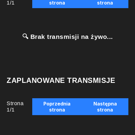
1
/
1
strona
strona
🔍 Brak transmisji na żywo...
ZAPLANOWANE TRANSMISJE
Strona
Poprzednia
Następna
1
/
1
strona
strona