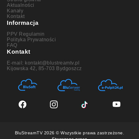
Aktualności
Kanały
Kontakt
Informacja
PPV Regulamin
Polityka Prywatności
FAQ
Kontakt
E-mail: kontakt@blustreamtv.pl
Kijowska 42, 85-703 Bydgoszcz
BluStreamTV 2026 © Wszystkie prawa zastrzeżone.
Stworzone przez