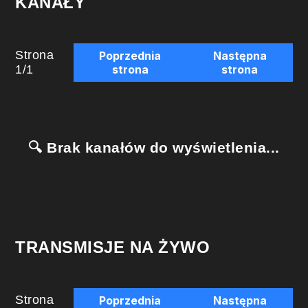
KANAŁY
Strona
Poprzednia
Następna
1
/
1
strona
strona
🔍 Brak kanałów do wyświetlenia...
TRANSMISJE NA ŻYWO
Strona
Poprzednia
Następna