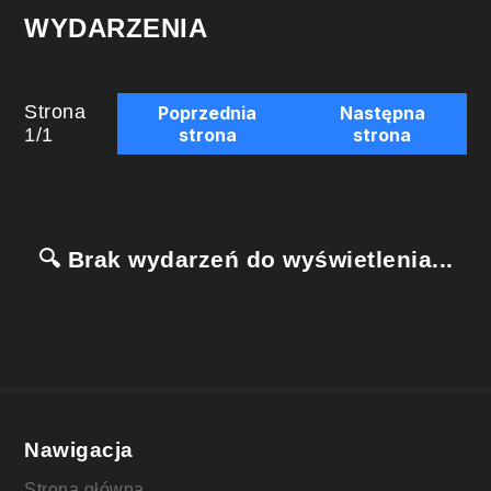
WYDARZENIA
Strona
Poprzednia
Następna
1
/
1
strona
strona
🔍 Brak wydarzeń do wyświetlenia...
Nawigacja
Strona główna