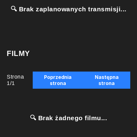
🔍 Brak zaplanowanych transmisji...
FILMY
Strona
Poprzednia
Następna
1
/
1
strona
strona
🔍 Brak żadnego filmu...