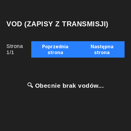
VOD (ZAPISY Z TRANSMISJI)
Strona
Poprzednia
Następna
1
/
1
strona
strona
🔍 Obecnie brak vodów...