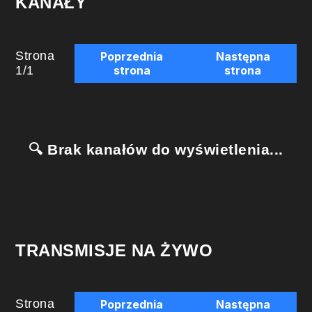
KANAŁY
Strona
Poprzednia
Następna
1
/
1
strona
strona
🔍 Brak kanałów do wyświetlenia...
TRANSMISJE NA ŻYWO
Strona
Poprzednia
Następna