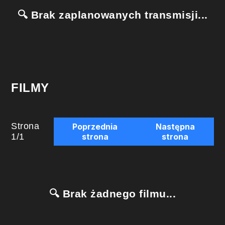
🔍 Brak zaplanowanych transmisji...
FILMY
Strona
Poprzednia
Następna
1
/
1
strona
strona
🔍 Brak żadnego filmu...