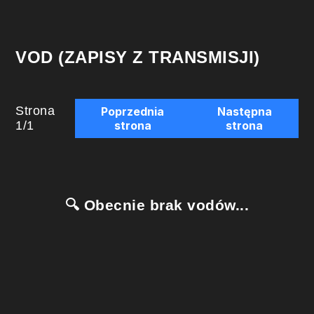
VOD (ZAPISY Z TRANSMISJI)
Strona
Poprzednia
Następna
1
/
1
strona
strona
🔍 Obecnie brak vodów...