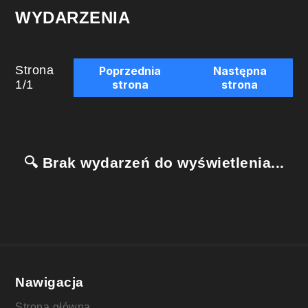
WYDARZENIA
Strona
Poprzednia
Następna
1
/
1
strona
strona
🔍 Brak wydarzeń do wyświetlenia...
Nawigacja
Strona główna