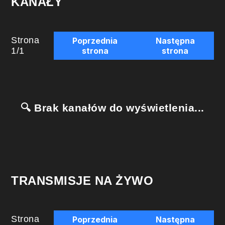
KANAŁY
Strona
Poprzednia
Następna
1
/
1
strona
strona
🔍 Brak kanałów do wyświetlenia...
TRANSMISJE NA ŻYWO
Strona
Poprzednia
Następna