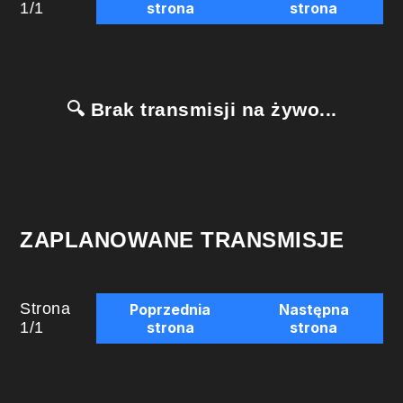
1
/
1
strona
strona
🔍 Brak transmisji na żywo...
ZAPLANOWANE TRANSMISJE
Strona
Poprzednia
Następna
1
/
1
strona
strona