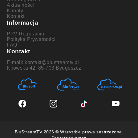
Aktualności
Kanały
Kontakt
Informacja
PPV Regulamin
Polityka Prywatności
FAQ
Kontakt
E-mail: kontakt@blustreamtv.pl
Kijowska 42, 85-703 Bydgoszcz
BluStreamTV 2026 © Wszystkie prawa zastrzeżone.
Stworzone przez