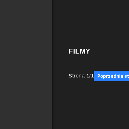
FILMY
Strona
1
/
1
Poprzednia s