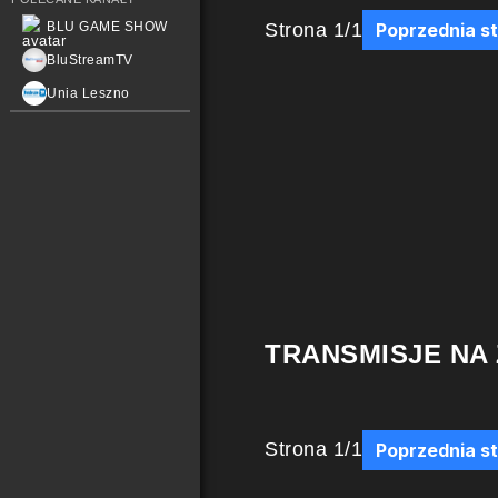
Strona
1
/
1
BLU GAME SHOW
Poprzednia s
BluStreamTV
Unia Leszno
TRANSMISJE NA
Strona
1
/
1
Poprzednia s