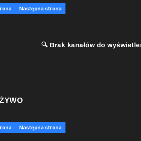
trona
Następna strona
🔍 Brak kanałów do wyświetlen
 ŻYWO
trona
Następna strona