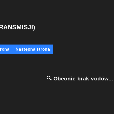
RANSMISJI)
trona
Następna strona
🔍 Obecnie brak vodów...