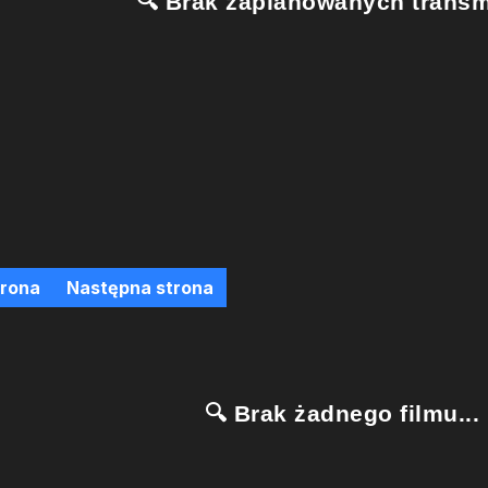
🔍 Brak zaplanowanych transmi
trona
Następna strona
🔍 Brak żadnego filmu...