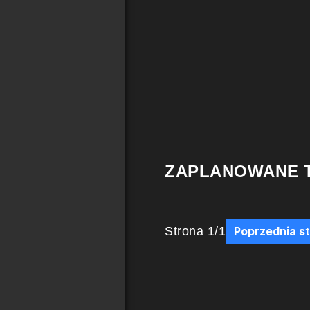
ZAPLANOWANE 
Strona
1
/
1
Poprzednia s