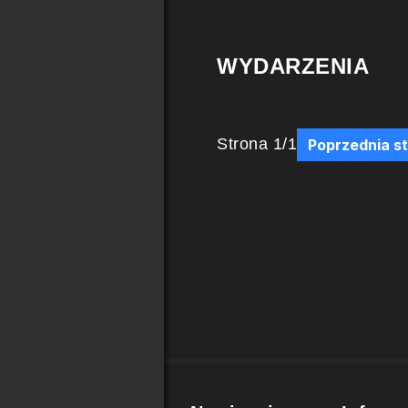
WYDARZENIA
Strona
1
/
1
Poprzednia s