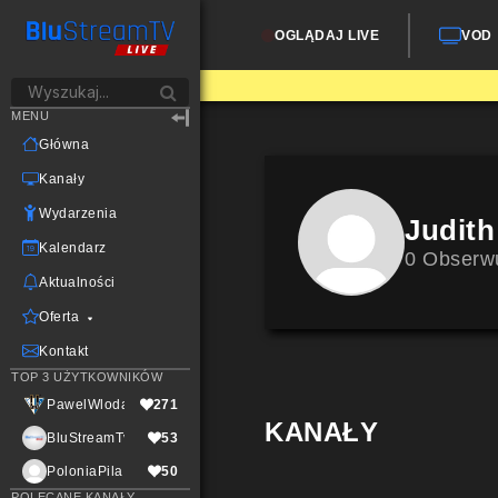
OGLĄDAJ LIVE
VOD
MENU
Główna
Kanały
Wydarzenia
Judith
Kalendarz
0 Obserw
Aktualności
Oferta
Kontakt
TOP 3 UŻYTKOWNIKÓW
PawelWlodarczak
271
KANAŁY
BluStreamTvLive
53
PoloniaPila
50
POLECANE KANAŁY