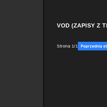
VOD (ZAPISY Z T
Strona
1
/
1
Poprzednia s