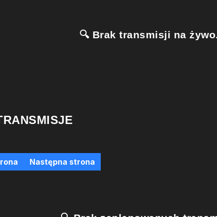
🔍 Brak transmisji na żywo.
TRANSMISJE
trona
Następna strona