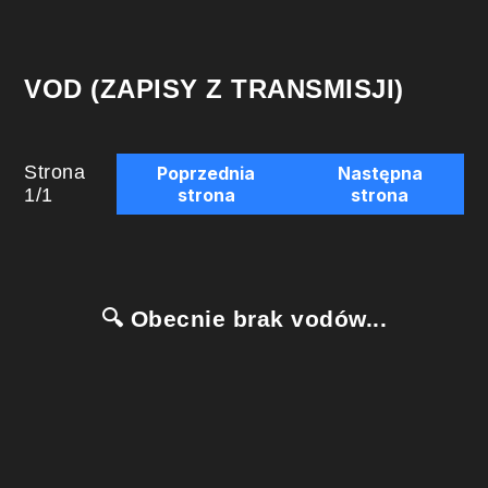
VOD (ZAPISY Z TRANSMISJI)
Strona
Poprzednia
Następna
1
/
1
strona
strona
🔍 Obecnie brak vodów...