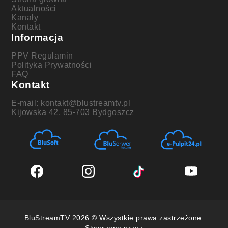
Aktualności
Kanały
Kontakt
Informacja
PPV Regulamin
Polityka Prywatności
FAQ
Kontakt
E-mail: kontakt@blustreamtv.pl
Kijowska 42, 85-703 Bydgoszcz
BluStreamTV 2026 © Wszystkie prawa zastrzeżone.
Stworzone przez