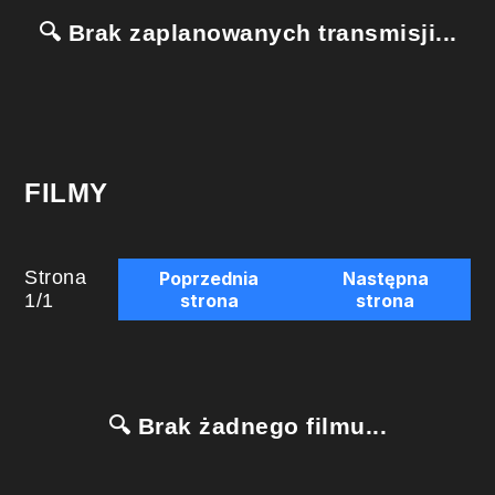
🔍 Brak zaplanowanych transmisji...
FILMY
Strona
Poprzednia
Następna
1
/
1
strona
strona
🔍 Brak żadnego filmu...