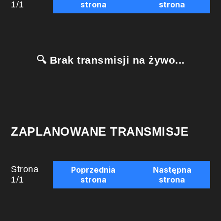
1
/
1
strona
strona
🔍 Brak transmisji na żywo...
ZAPLANOWANE TRANSMISJE
Strona
Poprzednia
Następna
1
/
1
strona
strona