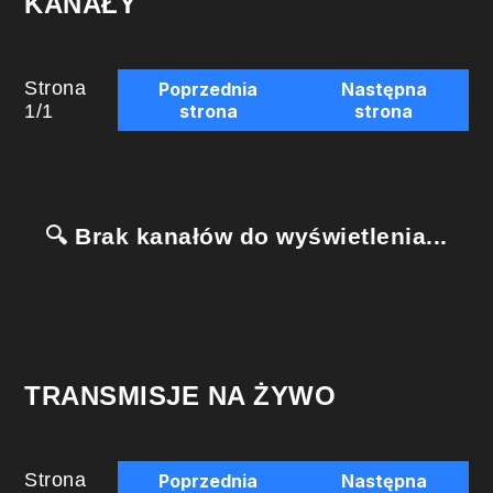
KANAŁY
Strona
Poprzednia
Następna
1
/
1
strona
strona
🔍 Brak kanałów do wyświetlenia...
TRANSMISJE NA ŻYWO
Strona
Poprzednia
Następna