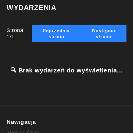
WYDARZENIA
Strona
Poprzednia
Następna
1
/
1
strona
strona
🔍 Brak wydarzeń do wyświetlenia...
Nawigacja
Strona główna