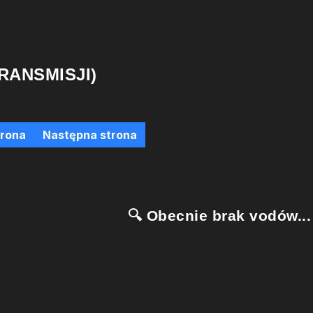
RANSMISJI)
trona
Następna strona
🔍 Obecnie brak vodów...