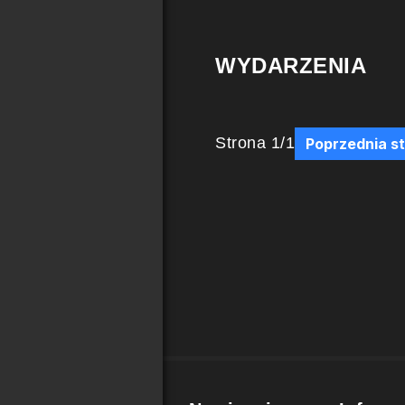
WYDARZENIA
Strona
1
/
1
Poprzednia s