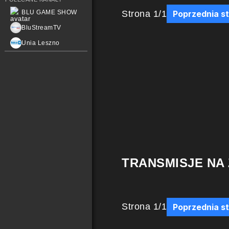
Strona
1
/
1
BLU GAME SHOW
Poprzednia s
BluStreamTV
Unia Leszno
TRANSMISJE NA
Strona
1
/
1
Poprzednia s