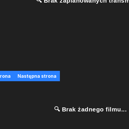
🔍 Brak zaplanowanych transmi
trona
Następna strona
🔍 Brak żadnego filmu...