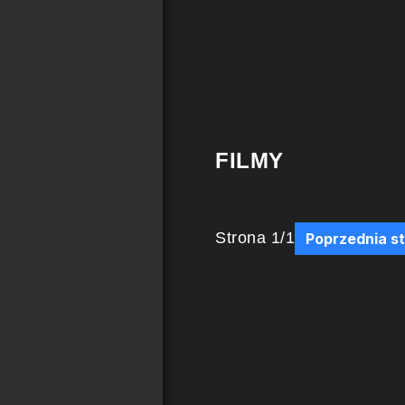
FILMY
Strona
1
/
1
Poprzednia s