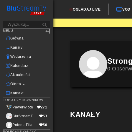
OGLĄDAJ LIVE
VOD
MENU
Główna
Kanały
Wydarzenia
Stron
Kalendarz
0 Obserw
Aktualności
Oferta
Kontakt
TOP 3 UŻYTKOWNIKÓW
PawelWlodarczak
271
KANAŁY
BluStreamTvLive
53
PoloniaPila
50
POLECANE KANAŁY