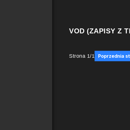
VOD (ZAPISY Z T
Strona
1
/
1
Poprzednia s