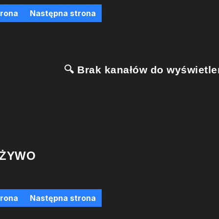
trona
Następna strona
🔍 Brak kanałów do wyświetlen
 ŻYWO
trona
Następna strona