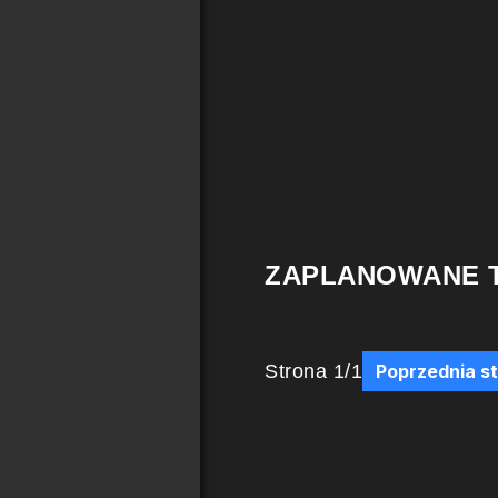
ZAPLANOWANE 
Strona
1
/
1
Poprzednia s