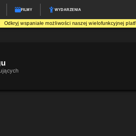
FILMY
WYDARZENIA
Odkryj wspaniałe możliwości naszej wielofunkcyjnej plat
gu
ujących