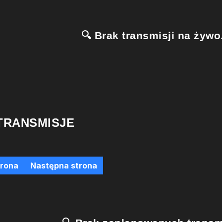
🔍 Brak transmisji na żywo.
TRANSMISJE
trona
Następna strona