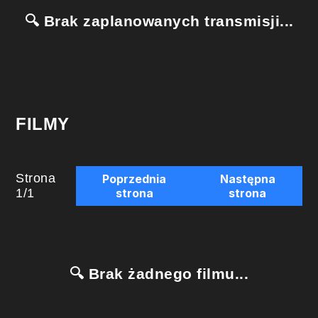
🔍 Brak zaplanowanych transmisji...
FILMY
Strona
Poprzednia
Następna
1
/
1
strona
strona
🔍 Brak żadnego filmu...