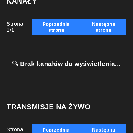
KANAŁY
Strona
Poprzednia
Następna
1
/
1
strona
strona
🔍 Brak kanałów do wyświetlenia...
TRANSMISJE NA ŻYWO
Strona
Poprzednia
Następna