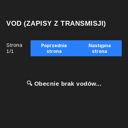
VOD (ZAPISY Z TRANSMISJI)
Strona
Poprzednia
Następna
1
/
1
strona
strona
🔍 Obecnie brak vodów...