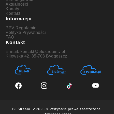
Aktualności
Kanały
Kontakt
Informacja
PPV Regulamin
Polityka Prywatności
FAQ
Kontakt
E-mail: kontakt@blustreamtv.pl
Kijowska 42, 85-703 Bydgoszcz
BluStreamTV 2026 © Wszystkie prawa zastrzeżone.
Stworzone przez