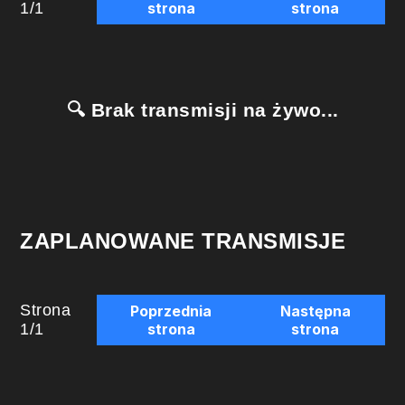
1
/
1
strona
strona
🔍 Brak transmisji na żywo...
ZAPLANOWANE TRANSMISJE
Strona
Poprzednia
Następna
1
/
1
strona
strona