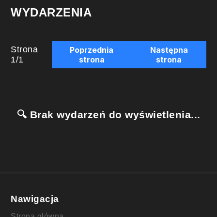
WYDARZENIA
Strona
Poprzednia
Następna
1
/
1
strona
strona
🔍 Brak wydarzeń do wyświetlenia...
Nawigacja
Strona główna