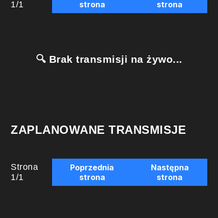
1
/
1
strona
strona
🔍 Brak transmisji na żywo...
ZAPLANOWANE TRANSMISJE
Strona
Poprzednia
Następna
1
/
1
strona
strona