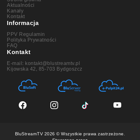
Aktualności
Kanały
Kontakt
Informacja
PPV Regulamin
Polityka Prywatności
FAQ
Kontakt
E-mail: kontakt@blustreamtv.pl
Kijowska 42, 85-703 Bydgoszcz
BluStreamTV 2026 © Wszystkie prawa zastrzeżone.
Stworzone przez