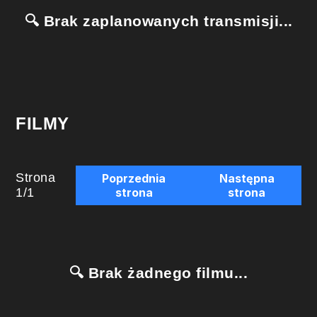
🔍 Brak zaplanowanych transmisji...
FILMY
Strona
Poprzednia
Następna
1
/
1
strona
strona
🔍 Brak żadnego filmu...