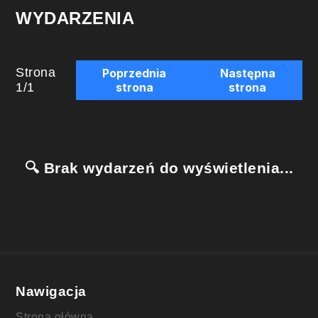
WYDARZENIA
Strona
Poprzednia
Następna
1
/
1
strona
strona
🔍 Brak wydarzeń do wyświetlenia...
Nawigacja
Strona główna