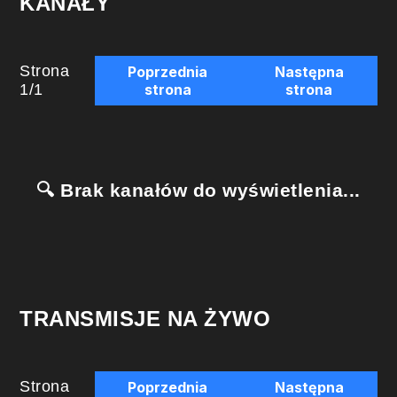
KANAŁY
Strona
Poprzednia
Następna
1
/
1
strona
strona
🔍 Brak kanałów do wyświetlenia...
TRANSMISJE NA ŻYWO
Strona
Poprzednia
Następna