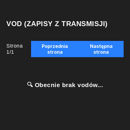
VOD (ZAPISY Z TRANSMISJI)
Strona
Poprzednia
Następna
1
/
1
strona
strona
🔍 Obecnie brak vodów...