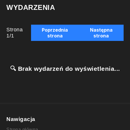
WYDARZENIA
Strona
Poprzednia
Następna
1
/
1
strona
strona
🔍 Brak wydarzeń do wyświetlenia...
Nawigacja
Strona główna