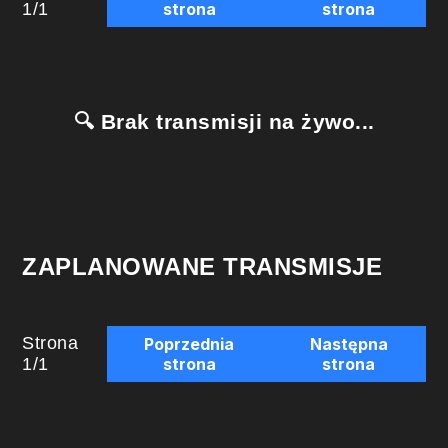
1
/
1
strona
strona
🔍 Brak transmisji na żywo...
ZAPLANOWANE TRANSMISJE
Strona
Poprzednia
Następna
1
/
1
strona
strona