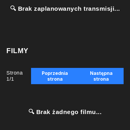
🔍 Brak zaplanowanych transmisji...
FILMY
Strona
Poprzednia
Następna
1
/
1
strona
strona
🔍 Brak żadnego filmu...