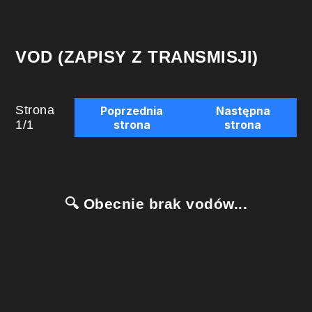
VOD (ZAPISY Z TRANSMISJI)
Strona
Poprzednia
Następna
1
/
1
strona
strona
🔍 Obecnie brak vodów...