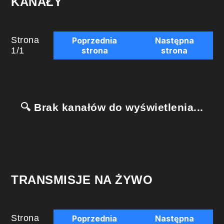
KANAŁY
Strona
Poprzednia
Następna
1
/
1
strona
strona
🔍 Brak kanałów do wyświetlenia...
TRANSMISJE NA ŻYWO
Strona
Poprzednia
Następna