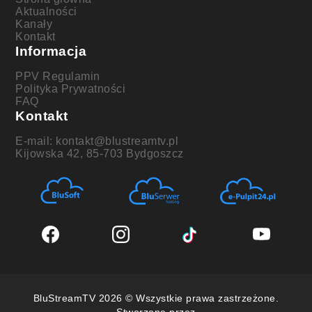
Aktualności
Kanały
Kontakt
Informacja
PPV Regulamin
Polityka Prywatności
FAQ
Kontakt
E-mail: kontakt@blustreamtv.pl
Kijowska 42, 85-703 Bydgoszcz
BluStreamTV 2026 © Wszystkie prawa zastrzeżone.
Stworzone przez