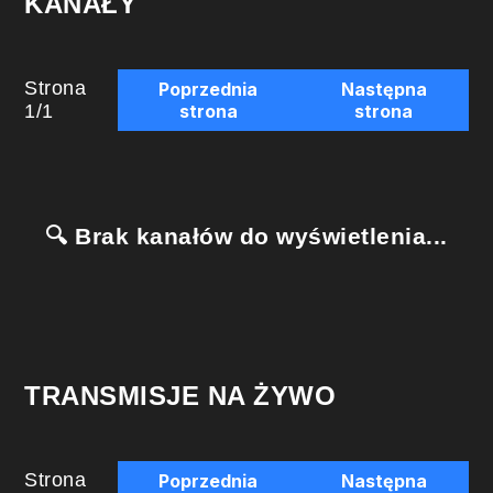
KANAŁY
Strona
Poprzednia
Następna
1
/
1
strona
strona
🔍 Brak kanałów do wyświetlenia...
TRANSMISJE NA ŻYWO
Strona
Poprzednia
Następna