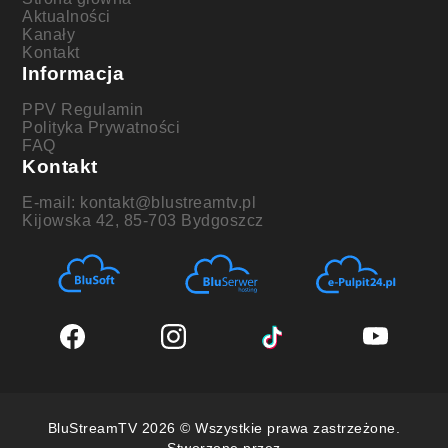
Aktualności
Kanały
Kontakt
Informacja
PPV Regulamin
Polityka Prywatności
FAQ
Kontakt
E-mail: kontakt@blustreamtv.pl
Kijowska 42, 85-703 Bydgoszcz
BluStreamTV 2026 © Wszystkie prawa zastrzeżone.
Stworzone przez