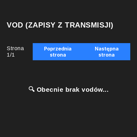
VOD (ZAPISY Z TRANSMISJI)
Strona
Poprzednia
Następna
1
/
1
strona
strona
🔍 Obecnie brak vodów...