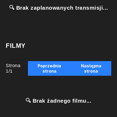
🔍 Brak zaplanowanych transmisji...
FILMY
Strona
Poprzednia
Następna
1
/
1
strona
strona
🔍 Brak żadnego filmu...