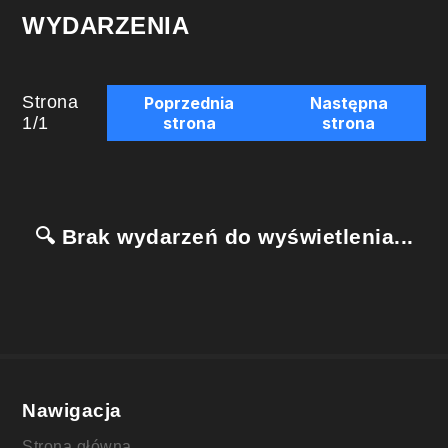
WYDARZENIA
Strona
Poprzednia
Następna
1
/
1
strona
strona
🔍 Brak wydarzeń do wyświetlenia...
Nawigacja
Strona główna