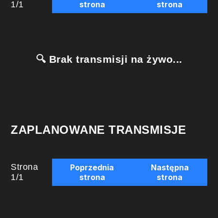
1
/
1
strona
strona
🔍 Brak transmisji na żywo...
ZAPLANOWANE TRANSMISJE
Strona
Poprzednia
Następna
1
/
1
strona
strona