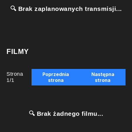
🔍 Brak zaplanowanych transmisji...
FILMY
Strona
Poprzednia
Następna
1
/
1
strona
strona
🔍 Brak żadnego filmu...