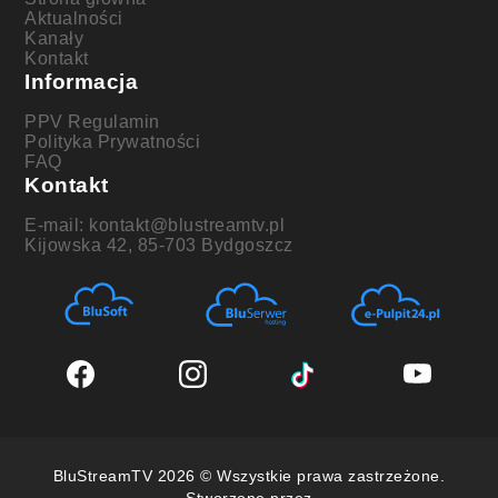
Aktualności
Kanały
Kontakt
Informacja
PPV Regulamin
Polityka Prywatności
FAQ
Kontakt
E-mail: kontakt@blustreamtv.pl
Kijowska 42, 85-703 Bydgoszcz
BluStreamTV 2026 © Wszystkie prawa zastrzeżone.
Stworzone przez