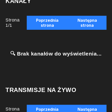
KANAŁY
Strona
Poprzednia
Następna
1
/
1
strona
strona
🔍 Brak kanałów do wyświetlenia...
TRANSMISJE NA ŻYWO
Strona
Poprzednia
Następna