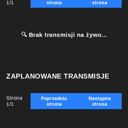
1
/
1
strona
strona
🔍 Brak transmisji na żywo...
ZAPLANOWANE TRANSMISJE
Strona
Poprzednia
Następna
1
/
1
strona
strona