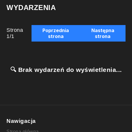
WYDARZENIA
Strona
Poprzednia
Następna
1
/
1
strona
strona
🔍 Brak wydarzeń do wyświetlenia...
Nawigacja
Strona główna