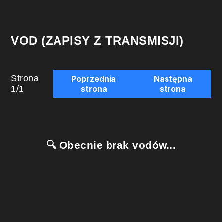
VOD (ZAPISY Z TRANSMISJI)
Strona
Poprzednia
Następna
1
/
1
strona
strona
🔍 Obecnie brak vodów...