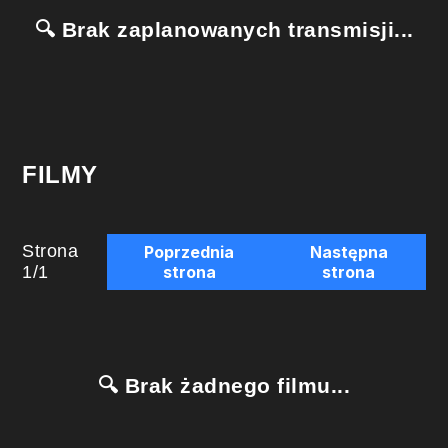
🔍 Brak zaplanowanych transmisji...
FILMY
Strona
Poprzednia
Następna
1
/
1
strona
strona
🔍 Brak żadnego filmu...