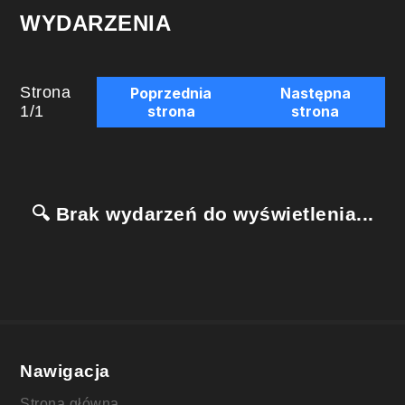
WYDARZENIA
Strona
Poprzednia
Następna
1
/
1
strona
strona
🔍 Brak wydarzeń do wyświetlenia...
Nawigacja
Strona główna