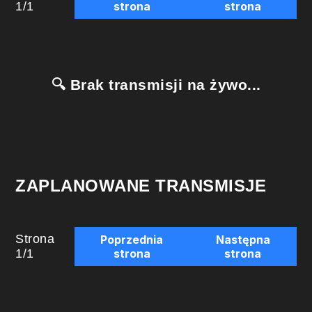
1
/
1
strona
strona
🔍 Brak transmisji na żywo...
ZAPLANOWANE TRANSMISJE
Strona
Poprzednia
Następna
1
/
1
strona
strona