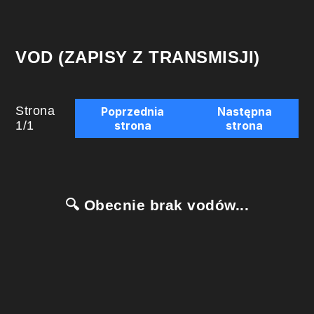
VOD (ZAPISY Z TRANSMISJI)
Strona
Poprzednia
Następna
1
/
1
strona
strona
🔍 Obecnie brak vodów...