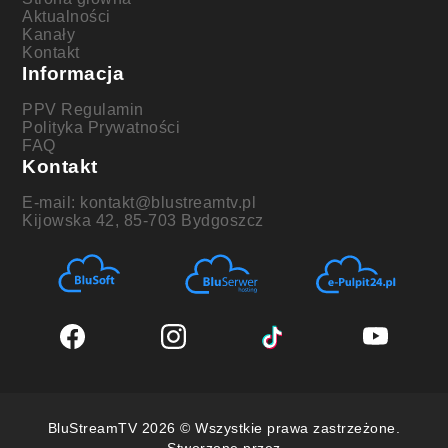
Aktualności
Kanały
Kontakt
Informacja
PPV Regulamin
Polityka Prywatności
FAQ
Kontakt
E-mail: kontakt@blustreamtv.pl
Kijowska 42, 85-703 Bydgoszcz
BluStreamTV 2026 © Wszystkie prawa zastrzeżone.
Stworzone przez