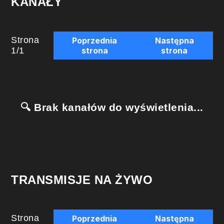
KANAŁY
Strona
Poprzednia
Następna
1
/
1
strona
strona
🔍 Brak kanałów do wyświetlenia...
TRANSMISJE NA ŻYWO
Strona
Poprzednia
Następna