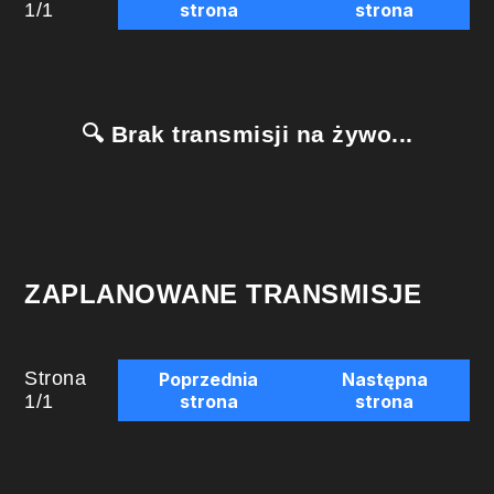
1
/
1
strona
strona
🔍 Brak transmisji na żywo...
ZAPLANOWANE TRANSMISJE
Strona
Poprzednia
Następna
1
/
1
strona
strona