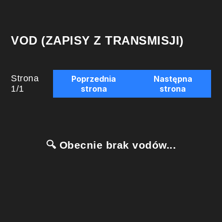
VOD (ZAPISY Z TRANSMISJI)
Strona
Poprzednia
Następna
1
/
1
strona
strona
🔍 Obecnie brak vodów...