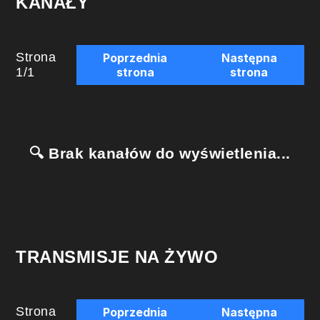
KANAŁY
Strona
Poprzednia
Następna
1
/
1
strona
strona
🔍 Brak kanałów do wyświetlenia...
TRANSMISJE NA ŻYWO
Strona
Poprzednia
Następna