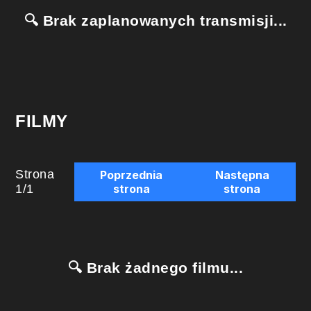
🔍 Brak zaplanowanych transmisji...
FILMY
Strona
Poprzednia
Następna
1
/
1
strona
strona
🔍 Brak żadnego filmu...