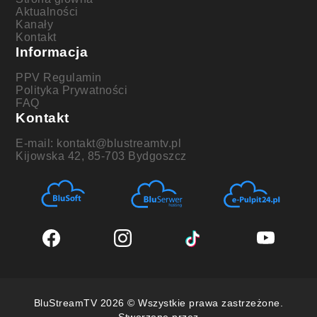
Aktualności
Kanały
Kontakt
Informacja
PPV Regulamin
Polityka Prywatności
FAQ
Kontakt
E-mail: kontakt@blustreamtv.pl
Kijowska 42, 85-703 Bydgoszcz
BluStreamTV 2026 © Wszystkie prawa zastrzeżone.
Stworzone przez