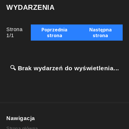
WYDARZENIA
Strona
Poprzednia
Następna
1
/
1
strona
strona
🔍 Brak wydarzeń do wyświetlenia...
Nawigacja
Strona główna