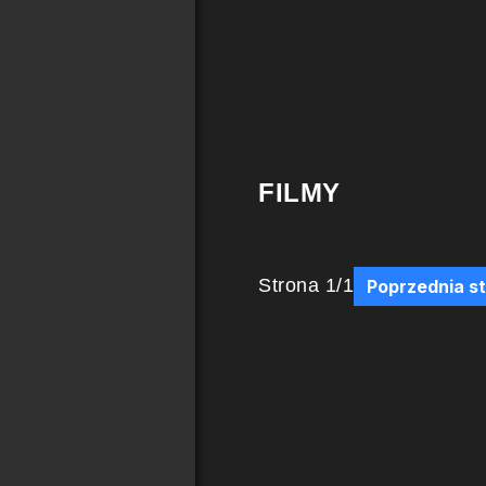
FILMY
Strona
1
/
1
Poprzednia s