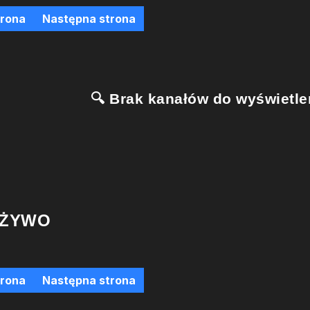
trona
Następna strona
🔍 Brak kanałów do wyświetlen
 ŻYWO
trona
Następna strona