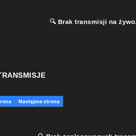
🔍 Brak transmisji na żywo.
TRANSMISJE
trona
Następna strona