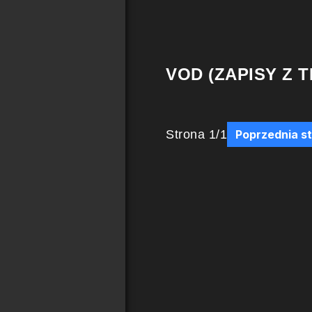
VOD (ZAPISY Z T
Strona
1
/
1
Poprzednia s