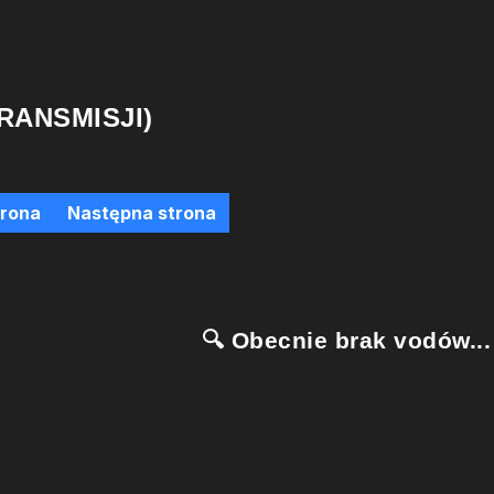
RANSMISJI)
trona
Następna strona
🔍 Obecnie brak vodów...