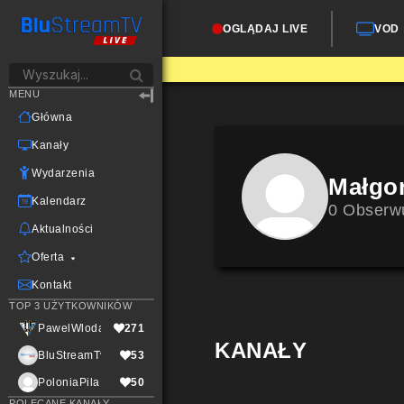
OGLĄDAJ LIVE
VOD
MENU
Główna
Kanały
Wydarzenia
Małgo
Kalendarz
0 Obserw
Aktualności
Oferta
Kontakt
TOP 3 UŻYTKOWNIKÓW
PawelWlodarczak
271
KANAŁY
BluStreamTvLive
53
PoloniaPila
50
POLECANE KANAŁY