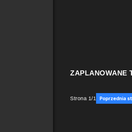
ZAPLANOWANE 
Strona
1
/
1
Poprzednia s