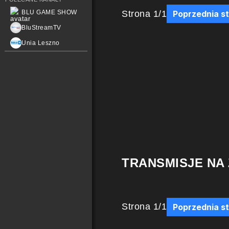
Strona
1
/
1
BLU GAME SHOW
Poprzednia s
BluStreamTV
Unia Leszno
TRANSMISJE NA
Strona
1
/
1
Poprzednia s