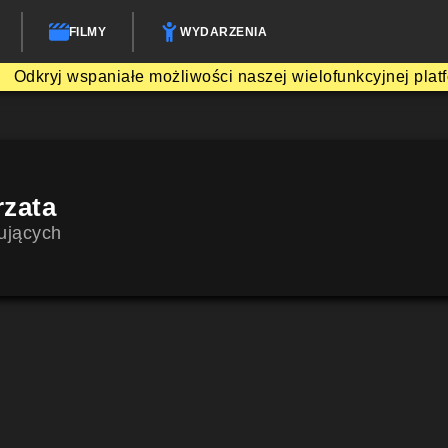
FILMY
WYDARZENIA
Odkryj wspaniałe możliwości naszej wielofunkcyjnej plat
rzata
ujących