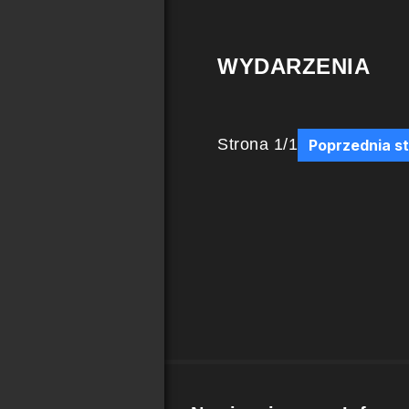
WYDARZENIA
Strona
1
/
1
Poprzednia s