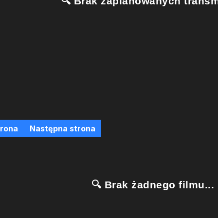
🔍 Brak zaplanowanych transmi
trona
Następna strona
🔍 Brak żadnego filmu...