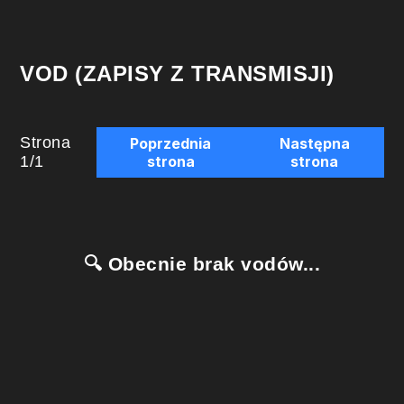
VOD (ZAPISY Z TRANSMISJI)
Strona
Poprzednia
Następna
1
/
1
strona
strona
🔍 Obecnie brak vodów...