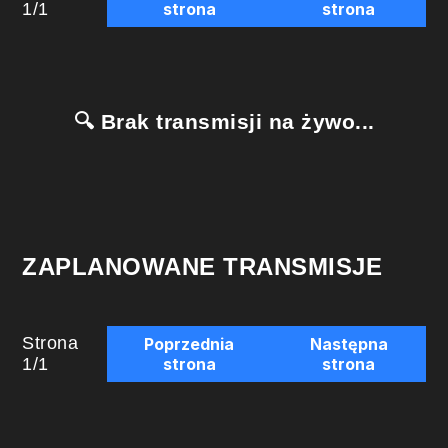
1
/
1
strona
strona
🔍 Brak transmisji na żywo...
ZAPLANOWANE TRANSMISJE
Strona
Poprzednia
Następna
1
/
1
strona
strona