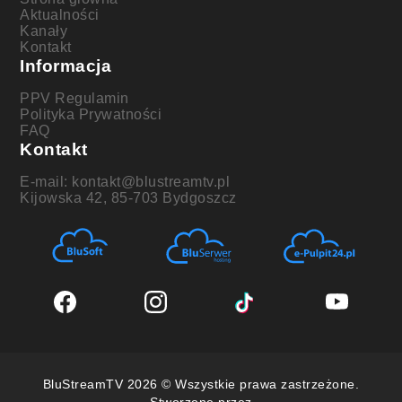
Aktualności
Kanały
Kontakt
Informacja
PPV Regulamin
Polityka Prywatności
FAQ
Kontakt
E-mail: kontakt@blustreamtv.pl
Kijowska 42, 85-703 Bydgoszcz
BluStreamTV 2026 © Wszystkie prawa zastrzeżone.
Stworzone przez