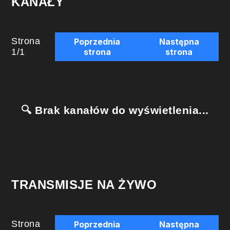
KANAŁY
Strona
Poprzednia
Następna
1
/
1
strona
strona
🔍 Brak kanałów do wyświetlenia...
TRANSMISJE NA ŻYWO
Strona
Poprzednia
Następna