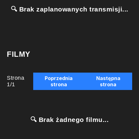
🔍 Brak zaplanowanych transmisji...
FILMY
Strona
Poprzednia
Następna
1
/
1
strona
strona
🔍 Brak żadnego filmu...