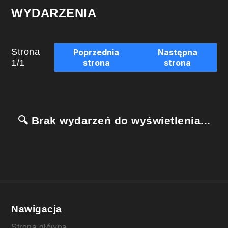
WYDARZENIA
Strona
Poprzednia
Następna
1
/
1
strona
strona
🔍 Brak wydarzeń do wyświetlenia...
Nawigacja
Strona główna