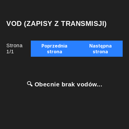
VOD (ZAPISY Z TRANSMISJI)
Strona
Poprzednia
Następna
1
/
1
strona
strona
🔍 Obecnie brak vodów...