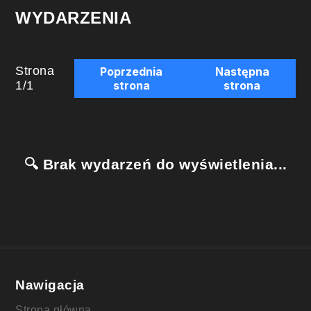
WYDARZENIA
Strona
Poprzednia
Następna
1
/
1
strona
strona
🔍 Brak wydarzeń do wyświetlenia...
Nawigacja
Strona główna