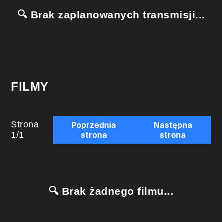
🔍 Brak zaplanowanych transmisji...
FILMY
Strona
Poprzednia
Następna
1
/
1
strona
strona
🔍 Brak żadnego filmu...