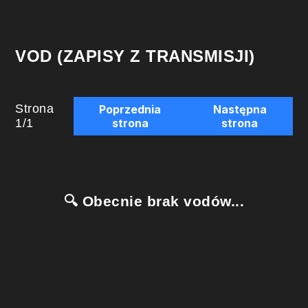
VOD (ZAPISY Z TRANSMISJI)
Strona
Poprzednia
Następna
1
/
1
strona
strona
🔍 Obecnie brak vodów...