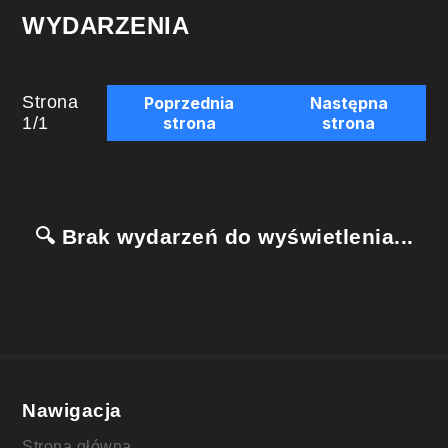
WYDARZENIA
Strona
Poprzednia
Następna
1
/
1
strona
strona
🔍 Brak wydarzeń do wyświetlenia...
Nawigacja
Strona główna