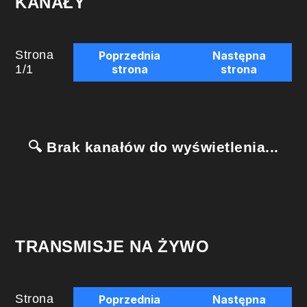
KANAŁY
Strona
Poprzednia
Następna
1
/
1
strona
strona
🔍 Brak kanałów do wyświetlenia...
TRANSMISJE NA ŻYWO
Strona
Poprzednia
Następna