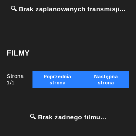
🔍 Brak zaplanowanych transmisji...
FILMY
Strona
Poprzednia
Następna
1
/
1
strona
strona
🔍 Brak żadnego filmu...