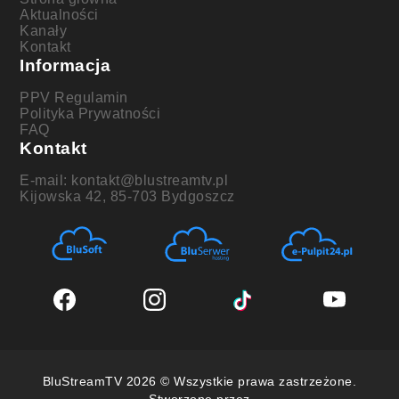
Aktualności
Kanały
Kontakt
Informacja
PPV Regulamin
Polityka Prywatności
FAQ
Kontakt
E-mail: kontakt@blustreamtv.pl
Kijowska 42, 85-703 Bydgoszcz
BluStreamTV 2026 © Wszystkie prawa zastrzeżone.
Stworzone przez