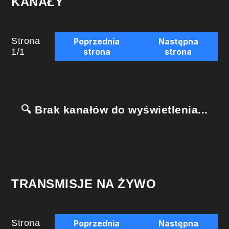
KANAŁY
Strona
Poprzednia
Następna
1
/
1
strona
strona
🔍 Brak kanałów do wyświetlenia...
TRANSMISJE NA ŻYWO
Strona
Poprzednia
Następna