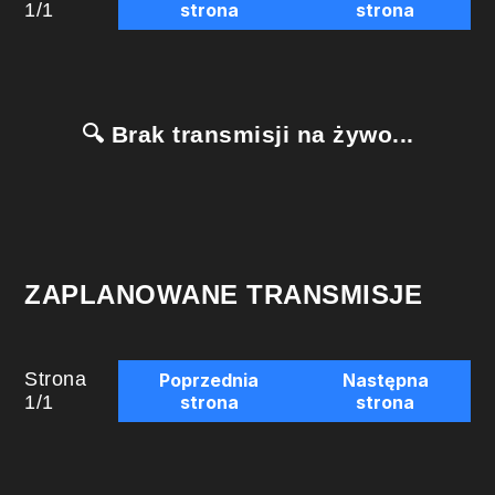
1
/
1
strona
strona
🔍 Brak transmisji na żywo...
ZAPLANOWANE TRANSMISJE
Strona
Poprzednia
Następna
1
/
1
strona
strona