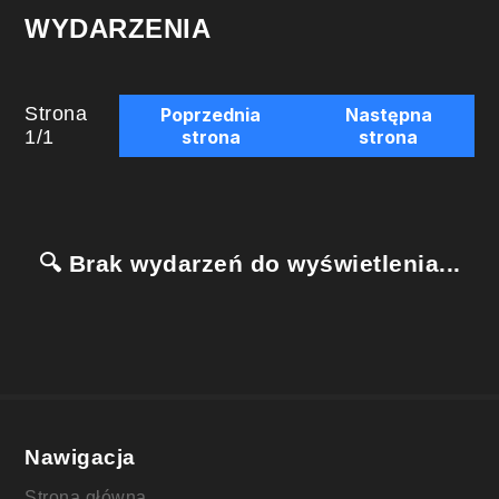
WYDARZENIA
Strona
Poprzednia
Następna
1
/
1
strona
strona
🔍 Brak wydarzeń do wyświetlenia...
Nawigacja
Strona główna