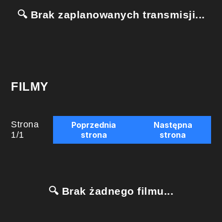
🔍 Brak zaplanowanych transmisji...
FILMY
Strona
Poprzednia
Następna
1
/
1
strona
strona
🔍 Brak żadnego filmu...