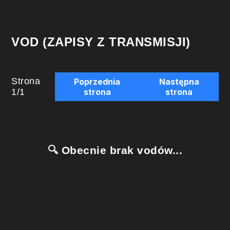
VOD (ZAPISY Z TRANSMISJI)
Strona
Poprzednia
Następna
1
/
1
strona
strona
🔍 Obecnie brak vodów...