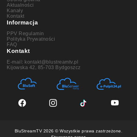
Aktualności
Kanały
Kontakt
Informacja
PPV Regulamin
Polityka Prywatności
FAQ
Kontakt
E-mail: kontakt@blustreamtv.pl
Kijowska 42, 85-703 Bydgoszcz
BluStreamTV 2026 © Wszystkie prawa zastrzeżone.
Stworzone przez