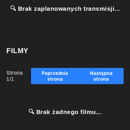
🔍 Brak zaplanowanych transmisji...
FILMY
Strona
Poprzednia
Następna
1
/
1
strona
strona
🔍 Brak żadnego filmu...