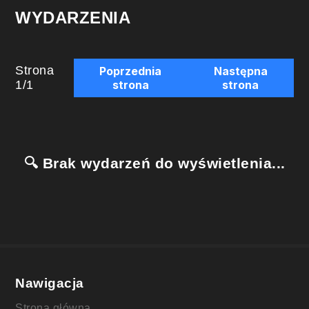
WYDARZENIA
Strona
Poprzednia
Następna
1
/
1
strona
strona
🔍 Brak wydarzeń do wyświetlenia...
Nawigacja
Strona główna