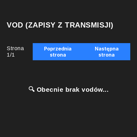
VOD (ZAPISY Z TRANSMISJI)
Strona
Poprzednia
Następna
1
/
1
strona
strona
🔍 Obecnie brak vodów...