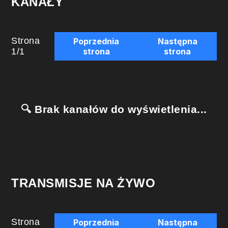
KANAŁY
Strona
Poprzednia
Następna
1
/
1
strona
strona
🔍 Brak kanałów do wyświetlenia...
TRANSMISJE NA ŻYWO
Strona
Poprzednia
Następna