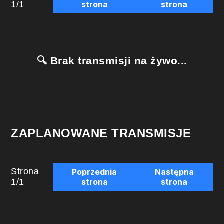
1
/
1
strona
strona
🔍 Brak transmisji na żywo...
ZAPLANOWANE TRANSMISJE
Strona
Poprzednia
Następna
1
/
1
strona
strona