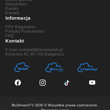
Aktualności
Kanały
Kontakt
Informacja
PPV Regulamin
Polityka Prywatności
FAQ
Kontakt
E-mail: kontakt@blustreamtv.pl
Kijowska 42, 85-703 Bydgoszcz
BluStreamTV 2026 © Wszystkie prawa zastrzeżone.
Stworzone przez