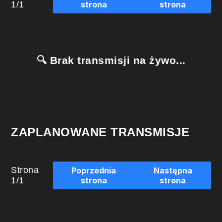
1
/
1
strona
strona
🔍 Brak transmisji na żywo...
ZAPLANOWANE TRANSMISJE
Strona
Poprzednia
Następna
1
/
1
strona
strona