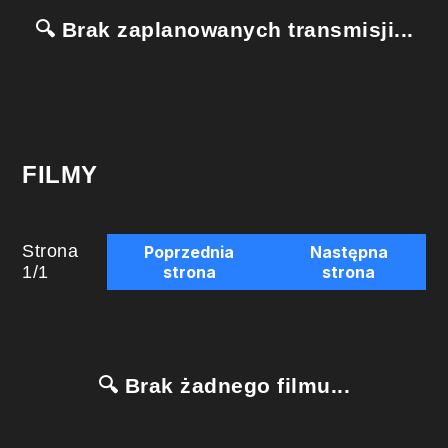
🔍 Brak zaplanowanych transmisji...
FILMY
Strona
Poprzednia
Następna
1
/
1
strona
strona
🔍 Brak żadnego filmu...