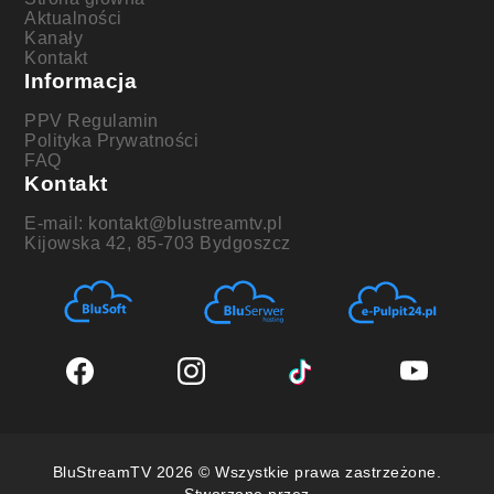
Aktualności
Kanały
Kontakt
Informacja
PPV Regulamin
Polityka Prywatności
FAQ
Kontakt
E-mail: kontakt@blustreamtv.pl
Kijowska 42, 85-703 Bydgoszcz
BluStreamTV 2026 © Wszystkie prawa zastrzeżone.
Stworzone przez