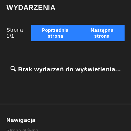
WYDARZENIA
Strona
Poprzednia
Następna
1
/
1
strona
strona
🔍 Brak wydarzeń do wyświetlenia...
Nawigacja
Strona główna