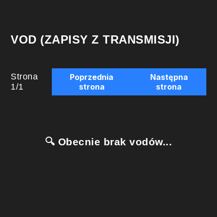
VOD (ZAPISY Z TRANSMISJI)
Strona
Poprzednia
Następna
1
/
1
strona
strona
🔍 Obecnie brak vodów...