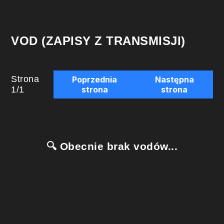
VOD (ZAPISY Z TRANSMISJI)
Strona
Poprzednia
Następna
1
/
1
strona
strona
🔍 Obecnie brak vodów...