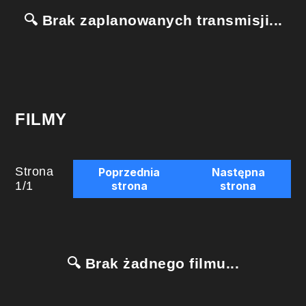
🔍 Brak zaplanowanych transmisji...
FILMY
Strona
Poprzednia
Następna
1
/
1
strona
strona
🔍 Brak żadnego filmu...