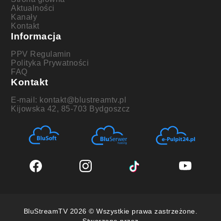
Aktualności
Kanały
Kontakt
Informacja
PPV Regulamin
Polityka Prywatności
FAQ
Kontakt
E-mail: kontakt@blustreamtv.pl
Kijowska 42, 85-703 Bydgoszcz
BluStreamTV 2026 © Wszystkie prawa zastrzeżone.
Stworzone przez