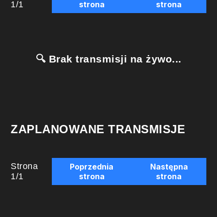
1
/
1
strona
strona
🔍 Brak transmisji na żywo...
ZAPLANOWANE TRANSMISJE
Strona
Poprzednia
Następna
1
/
1
strona
strona