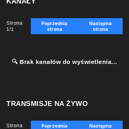
KANAŁY
Strona
Poprzednia
Następna
1
/
1
strona
strona
🔍 Brak kanałów do wyświetlenia...
TRANSMISJE NA ŻYWO
Strona
Poprzednia
Następna