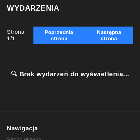
WYDARZENIA
Strona
Poprzednia
Następna
1
/
1
strona
strona
🔍 Brak wydarzeń do wyświetlenia...
Nawigacja
Strona główna