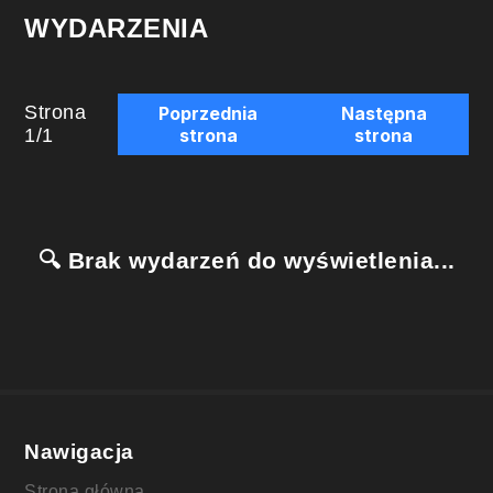
WYDARZENIA
Strona
Poprzednia
Następna
1
/
1
strona
strona
🔍 Brak wydarzeń do wyświetlenia...
Nawigacja
Strona główna