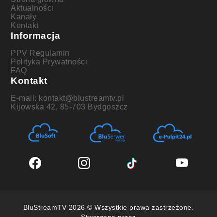
Aktualności
Kanały
Kontakt
Informacja
PPV Regulamin
Polityka Prywatności
FAQ
Kontakt
E-mail: kontakt@blustreamtv.pl
Kijowska 42, 85-703 Bydgoszcz
BluStreamTV 2026 © Wszystkie prawa zastrzeżone.
Stworzone przez