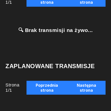
1
/
1
strona
strona
🔍 Brak transmisji na żywo...
ZAPLANOWANE TRANSMISJE
Strona
Poprzednia
Następna
1
/
1
strona
strona