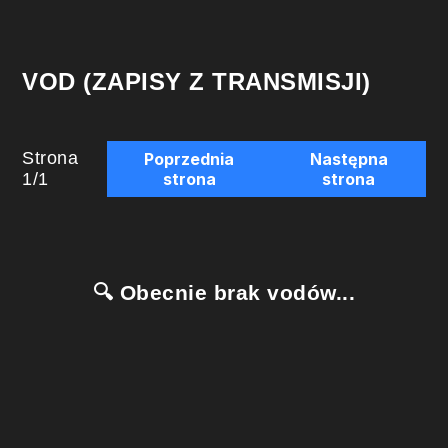
VOD (ZAPISY Z TRANSMISJI)
Strona
Poprzednia
Następna
1
/
1
strona
strona
🔍 Obecnie brak vodów...