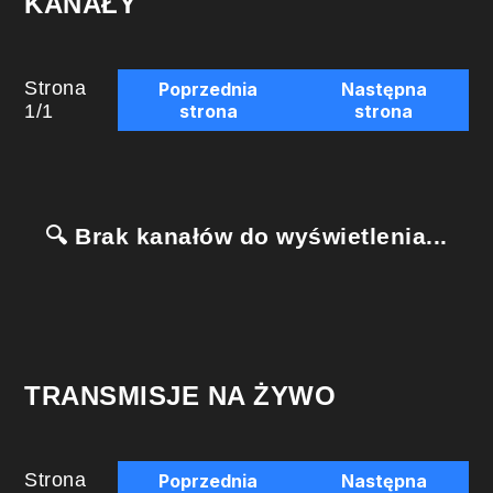
KANAŁY
Strona
Poprzednia
Następna
1
/
1
strona
strona
🔍 Brak kanałów do wyświetlenia...
TRANSMISJE NA ŻYWO
Strona
Poprzednia
Następna