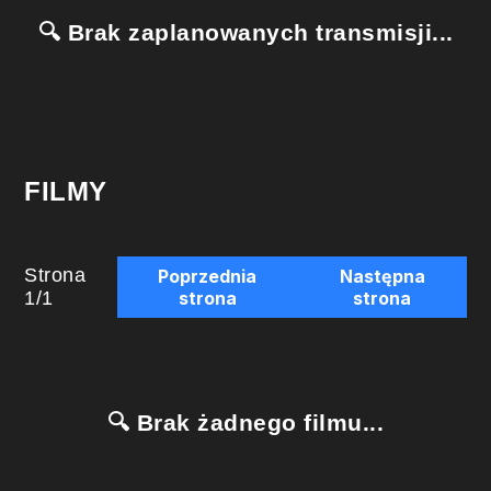
🔍 Brak zaplanowanych transmisji...
FILMY
Strona
Poprzednia
Następna
1
/
1
strona
strona
🔍 Brak żadnego filmu...