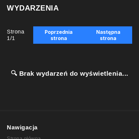
WYDARZENIA
Strona
Poprzednia
Następna
1
/
1
strona
strona
🔍 Brak wydarzeń do wyświetlenia...
Nawigacja
Strona główna