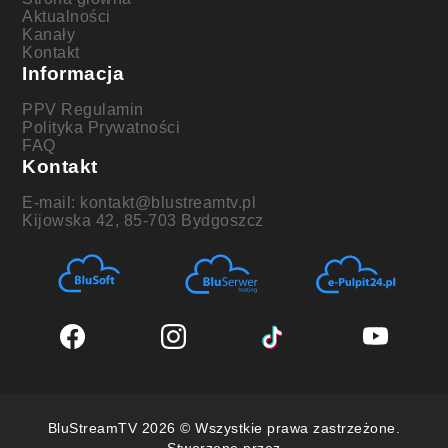
Aktualności
Kanały
Kontakt
Informacja
PPV Regulamin
Polityka Prywatności
FAQ
Kontakt
E-mail: kontakt@blustreamtv.pl
Kijowska 42, 85-703 Bydgoszcz
BluStreamTV 2026 © Wszystkie prawa zastrzeżone.
Stworzone przez