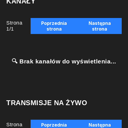
KANAŁY
Strona
Poprzednia
Następna
1
/
1
strona
strona
🔍 Brak kanałów do wyświetlenia...
TRANSMISJE NA ŻYWO
Strona
Poprzednia
Następna