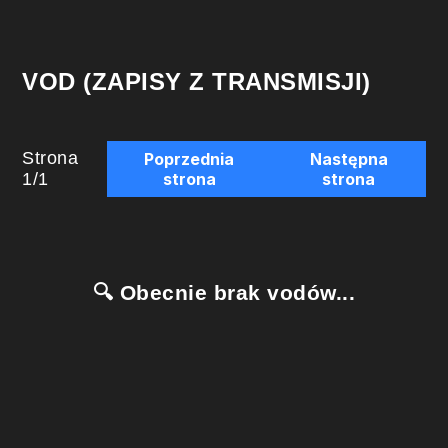
VOD (ZAPISY Z TRANSMISJI)
Strona
Poprzednia
Następna
1
/
1
strona
strona
🔍 Obecnie brak vodów...