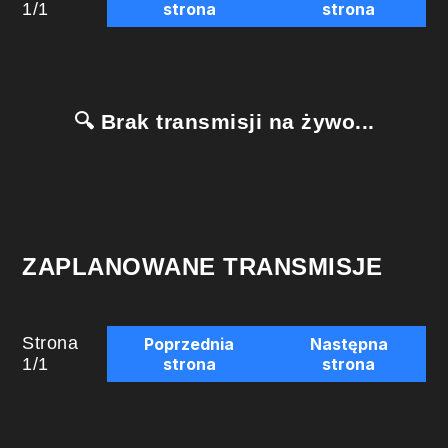
1
/
1
strona
strona
🔍 Brak transmisji na żywo...
ZAPLANOWANE TRANSMISJE
Strona
Poprzednia
Następna
1
/
1
strona
strona