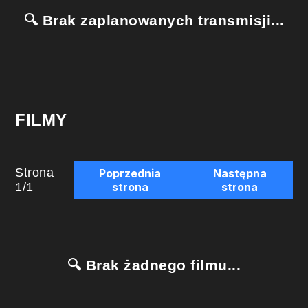
🔍 Brak zaplanowanych transmisji...
FILMY
Strona
Poprzednia
Następna
1
/
1
strona
strona
🔍 Brak żadnego filmu...