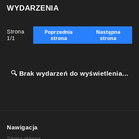
WYDARZENIA
Strona
Poprzednia
Następna
1
/
1
strona
strona
🔍 Brak wydarzeń do wyświetlenia...
Nawigacja
Strona główna