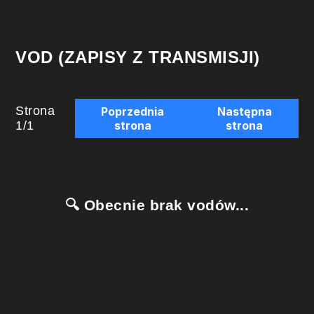
VOD (ZAPISY Z TRANSMISJI)
Strona
Poprzednia
Następna
1
/
1
strona
strona
🔍 Obecnie brak vodów...