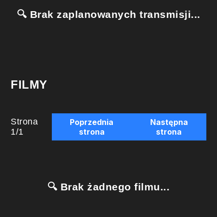
🔍 Brak zaplanowanych transmisji...
FILMY
Strona
Poprzednia
Następna
1
/
1
strona
strona
🔍 Brak żadnego filmu...