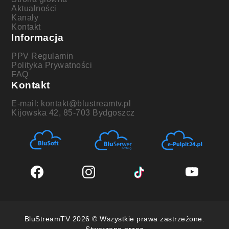
Aktualności
Kanały
Kontakt
Informacja
PPV Regulamin
Polityka Prywatności
FAQ
Kontakt
E-mail: kontakt@blustreamtv.pl
Kijowska 42, 85-703 Bydgoszcz
BluStreamTV 2026 © Wszystkie prawa zastrzeżone.
Stworzone przez