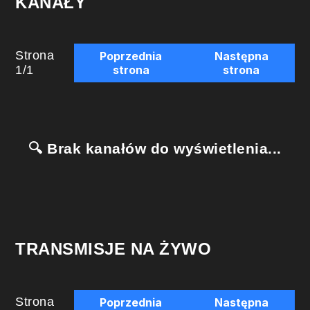
KANAŁY
Strona
Poprzednia
Następna
1
/
1
strona
strona
🔍 Brak kanałów do wyświetlenia...
TRANSMISJE NA ŻYWO
Strona
Poprzednia
Następna