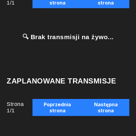
1
/
1
strona
strona
🔍 Brak transmisji na żywo...
ZAPLANOWANE TRANSMISJE
Strona
Poprzednia
Następna
1
/
1
strona
strona