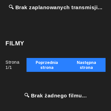
🔍 Brak zaplanowanych transmisji...
FILMY
Strona
Poprzednia
Następna
1
/
1
strona
strona
🔍 Brak żadnego filmu...