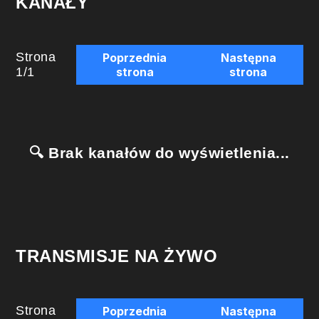
KANAŁY
Strona
Poprzednia
Następna
1
/
1
strona
strona
🔍 Brak kanałów do wyświetlenia...
TRANSMISJE NA ŻYWO
Strona
Poprzednia
Następna