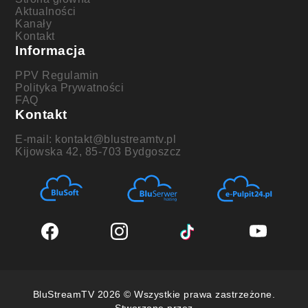
Aktualności
Kanały
Kontakt
Informacja
PPV Regulamin
Polityka Prywatności
FAQ
Kontakt
E-mail: kontakt@blustreamtv.pl
Kijowska 42, 85-703 Bydgoszcz
BluStreamTV 2026 © Wszystkie prawa zastrzeżone.
Stworzone przez