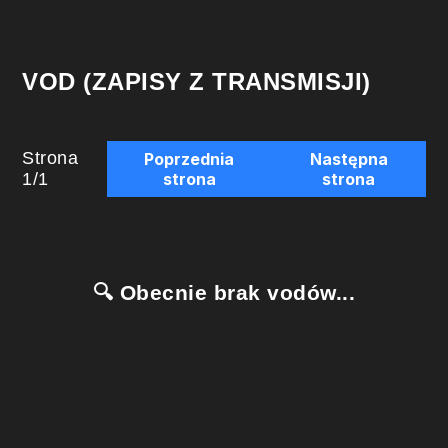
VOD (ZAPISY Z TRANSMISJI)
Strona
Poprzednia
Następna
1
/
1
strona
strona
🔍 Obecnie brak vodów...