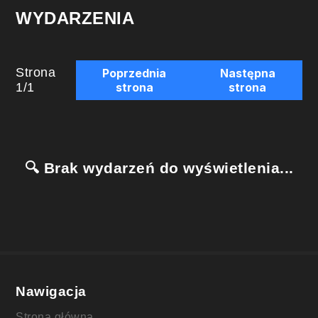
WYDARZENIA
Strona
Poprzednia
Następna
1
/
1
strona
strona
🔍 Brak wydarzeń do wyświetlenia...
Nawigacja
Strona główna