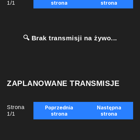
1
/
1
strona
strona
🔍 Brak transmisji na żywo...
ZAPLANOWANE TRANSMISJE
Strona
Poprzednia
Następna
1
/
1
strona
strona