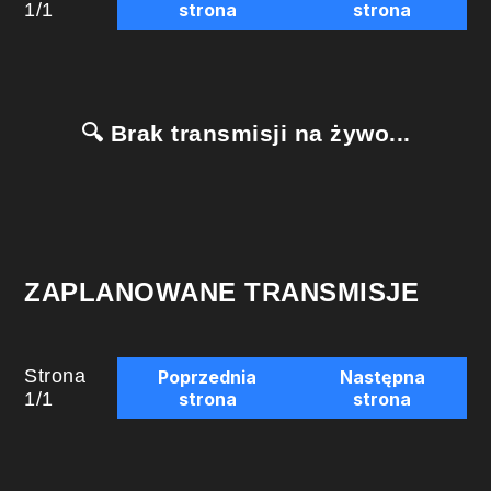
1
/
1
strona
strona
🔍 Brak transmisji na żywo...
ZAPLANOWANE TRANSMISJE
Strona
Poprzednia
Następna
1
/
1
strona
strona