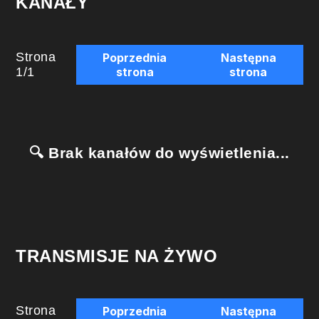
KANAŁY
Strona
Poprzednia
Następna
1
/
1
strona
strona
🔍 Brak kanałów do wyświetlenia...
TRANSMISJE NA ŻYWO
Strona
Poprzednia
Następna