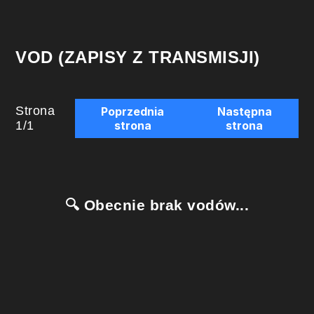
VOD (ZAPISY Z TRANSMISJI)
Strona
Poprzednia
Następna
1
/
1
strona
strona
🔍 Obecnie brak vodów...