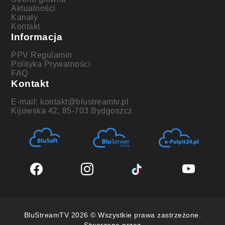
Aktualności
Kanały
Kontakt
Informacja
PPV Regulamin
Polityka Prywatności
FAQ
Kontakt
E-mail: kontakt@blustreamtv.pl
Kijowska 42, 85-703 Bydgoszcz
BluStreamTV 2026 © Wszystkie prawa zastrzeżone.
Stworzone przez