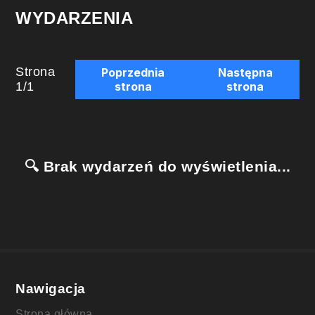
WYDARZENIA
Strona
Poprzednia
Następna
1
/
1
strona
strona
🔍 Brak wydarzeń do wyświetlenia...
Nawigacja
Strona główna