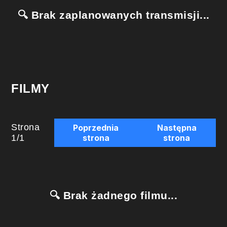
🔍 Brak zaplanowanych transmisji...
FILMY
Strona
Poprzednia
Następna
1
/
1
strona
strona
🔍 Brak żadnego filmu...