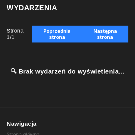
WYDARZENIA
Strona
Poprzednia
Następna
1
/
1
strona
strona
🔍 Brak wydarzeń do wyświetlenia...
Nawigacja
Strona główna