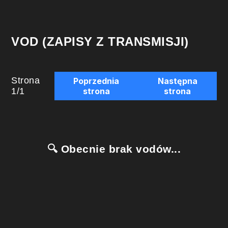
VOD (ZAPISY Z TRANSMISJI)
Strona
Poprzednia
Następna
1
/
1
strona
strona
🔍 Obecnie brak vodów...