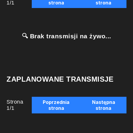
1
/
1
strona
strona
🔍 Brak transmisji na żywo...
ZAPLANOWANE TRANSMISJE
Strona
Poprzednia
Następna
1
/
1
strona
strona