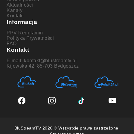
Aktualności
Kanały
Kontakt
Informacja
PPV Regulamin
Polityka Prywatności
FAQ
Kontakt
E-mail: kontakt@blustreamtv.pl
Kijowska 42, 85-703 Bydgoszcz
BluStreamTV 2026 © Wszystkie prawa zastrzeżone.
Stworzone przez