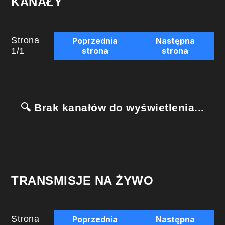
KANAŁY
Strona
Poprzednia
Następna
1
/
1
strona
strona
🔍 Brak kanałów do wyświetlenia...
TRANSMISJE NA ŻYWO
Strona
Poprzednia
Następna