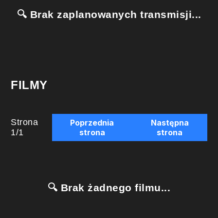
🔍 Brak zaplanowanych transmisji...
FILMY
Strona
Poprzednia
Następna
1
/
1
strona
strona
🔍 Brak żadnego filmu...