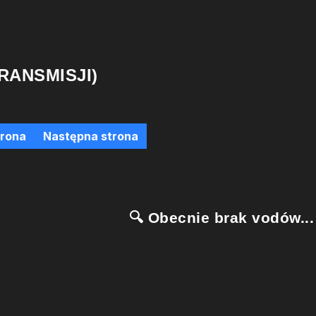
RANSMISJI)
trona
Następna strona
🔍 Obecnie brak vodów...