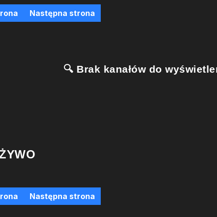
trona
Następna strona
🔍 Brak kanałów do wyświetlen
 ŻYWO
trona
Następna strona