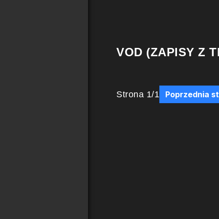
VOD (ZAPISY Z T
Strona
1
/
1
Poprzednia s