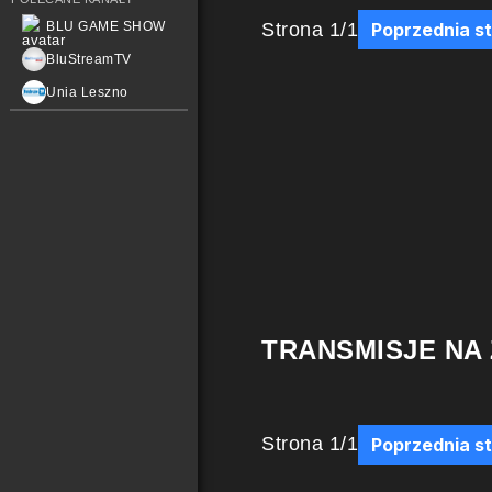
Strona
1
/
1
BLU GAME SHOW
Poprzednia s
BluStreamTV
Unia Leszno
TRANSMISJE NA
Strona
1
/
1
Poprzednia s