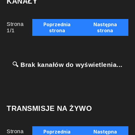
KANAŁY
Strona
Poprzednia
Następna
1
/
1
strona
strona
🔍 Brak kanałów do wyświetlenia...
TRANSMISJE NA ŻYWO
Strona
Poprzednia
Następna