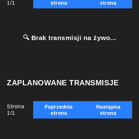
1
/
1
strona
strona
🔍 Brak transmisji na żywo...
ZAPLANOWANE TRANSMISJE
Strona
Poprzednia
Następna
1
/
1
strona
strona