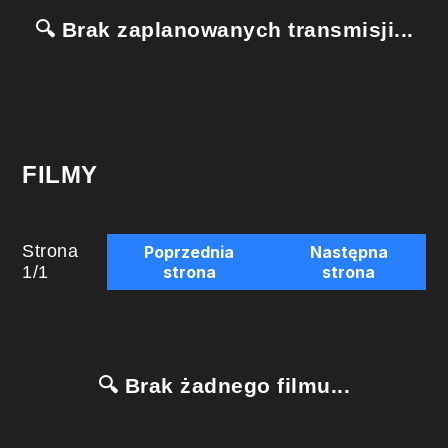
🔍 Brak zaplanowanych transmisji...
FILMY
Strona
Poprzednia
Następna
1
/
1
strona
strona
🔍 Brak żadnego filmu...