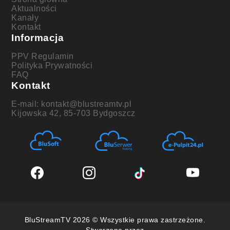
Aktualności
Kanały
Kontakt
Informacja
PPV Regulamin
Polityka Prywatności
FAQ
Kontakt
E-mail: kontakt@blustreamtv.pl
Kijowska 42, 85-703 Bydgoszcz
BluStreamTV 2026 © Wszystkie prawa zastrzeżone.
Stworzone przez