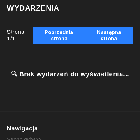
WYDARZENIA
Strona
Poprzednia
Następna
1
/
1
strona
strona
🔍 Brak wydarzeń do wyświetlenia...
Nawigacja
Strona główna