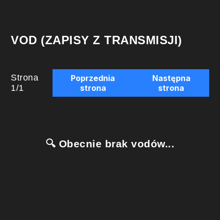
VOD (ZAPISY Z TRANSMISJI)
Strona
Poprzednia
Następna
1
/
1
strona
strona
🔍 Obecnie brak vodów...