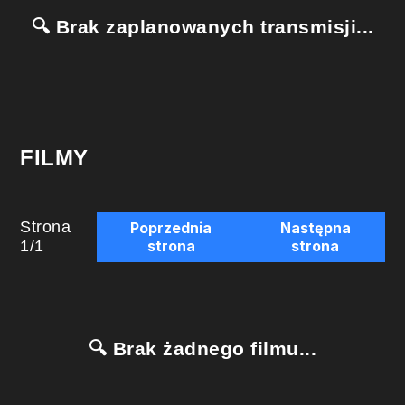
🔍 Brak zaplanowanych transmisji...
FILMY
Strona
Poprzednia
Następna
1
/
1
strona
strona
🔍 Brak żadnego filmu...