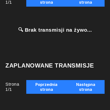
1
/
1
strona
strona
🔍 Brak transmisji na żywo...
ZAPLANOWANE TRANSMISJE
Strona
Poprzednia
Następna
1
/
1
strona
strona