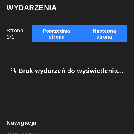
WYDARZENIA
Strona
Poprzednia
Następna
1
/
1
strona
strona
🔍 Brak wydarzeń do wyświetlenia...
Nawigacja
Strona główna