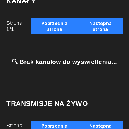
KANAŁY
Strona
Poprzednia
Następna
1
/
1
strona
strona
🔍 Brak kanałów do wyświetlenia...
TRANSMISJE NA ŻYWO
Strona
Poprzednia
Następna