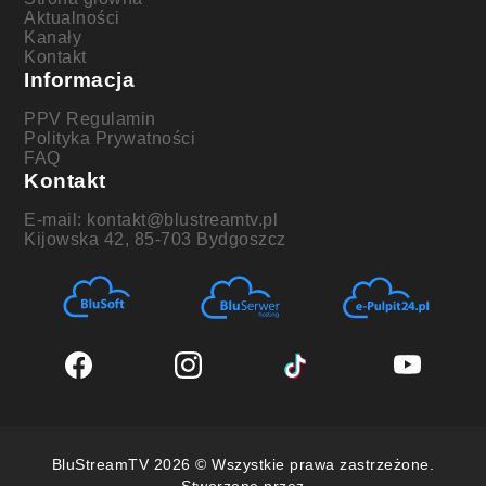
Aktualności
Kanały
Kontakt
Informacja
PPV Regulamin
Polityka Prywatności
FAQ
Kontakt
E-mail: kontakt@blustreamtv.pl
Kijowska 42, 85-703 Bydgoszcz
BluStreamTV 2026 © Wszystkie prawa zastrzeżone.
Stworzone przez