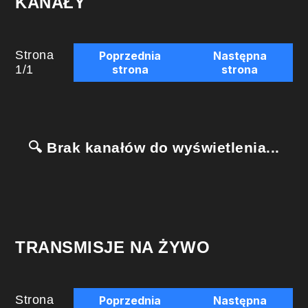
KANAŁY
Strona
Poprzednia
Następna
1
/
1
strona
strona
🔍 Brak kanałów do wyświetlenia...
TRANSMISJE NA ŻYWO
Strona
Poprzednia
Następna