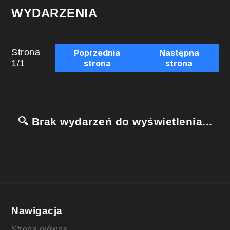
WYDARZENIA
Strona
Poprzednia
Następna
1
/
1
strona
strona
🔍 Brak wydarzeń do wyświetlenia...
Nawigacja
Strona główna