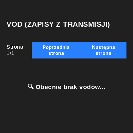
VOD (ZAPISY Z TRANSMISJI)
Strona
Poprzednia
Następna
1
/
1
strona
strona
🔍 Obecnie brak vodów...