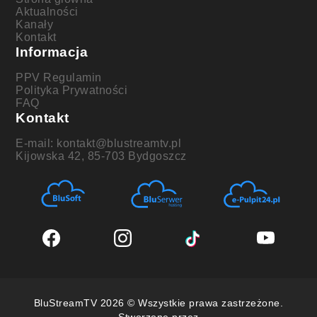
Aktualności
Kanały
Kontakt
Informacja
PPV Regulamin
Polityka Prywatności
FAQ
Kontakt
E-mail: kontakt@blustreamtv.pl
Kijowska 42, 85-703 Bydgoszcz
BluStreamTV 2026 © Wszystkie prawa zastrzeżone.
Stworzone przez