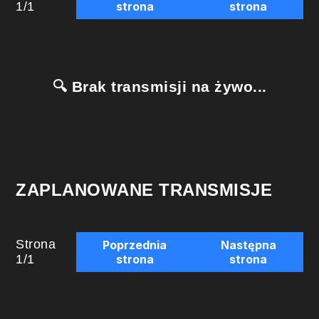
1
/
1
strona
strona
🔍 Brak transmisji na żywo...
ZAPLANOWANE TRANSMISJE
Strona
Poprzednia
Następna
1
/
1
strona
strona