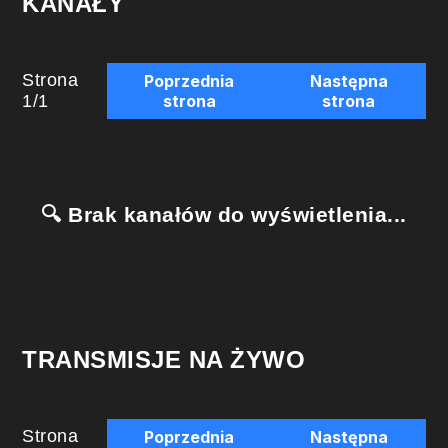
KANAŁY
Strona
Poprzednia
Następna
1
/
1
strona
strona
🔍 Brak kanałów do wyświetlenia...
TRANSMISJE NA ŻYWO
Strona
Poprzednia
Następna