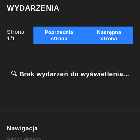
WYDARZENIA
Strona
Poprzednia
Następna
1
/
1
strona
strona
🔍 Brak wydarzeń do wyświetlenia...
Nawigacja
Strona główna