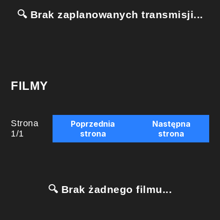
🔍 Brak zaplanowanych transmisji...
FILMY
Strona
Poprzednia
Następna
1
/
1
strona
strona
🔍 Brak żadnego filmu...