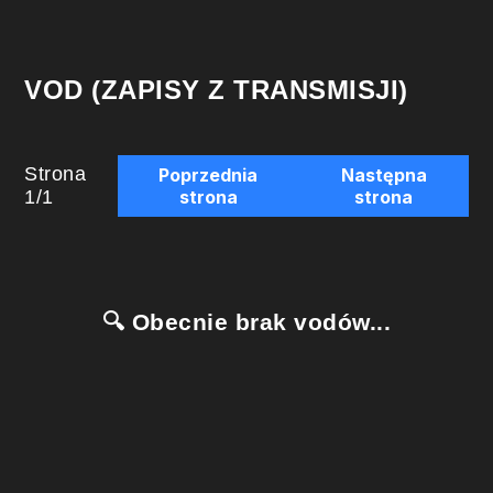
VOD (ZAPISY Z TRANSMISJI)
Strona
Poprzednia
Następna
1
/
1
strona
strona
🔍 Obecnie brak vodów...