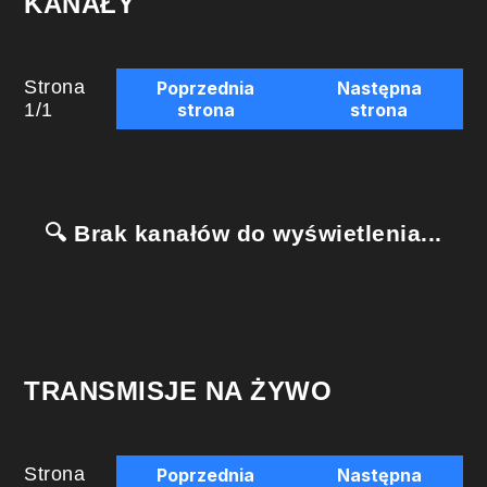
KANAŁY
Strona
Poprzednia
Następna
1
/
1
strona
strona
🔍 Brak kanałów do wyświetlenia...
TRANSMISJE NA ŻYWO
Strona
Poprzednia
Następna