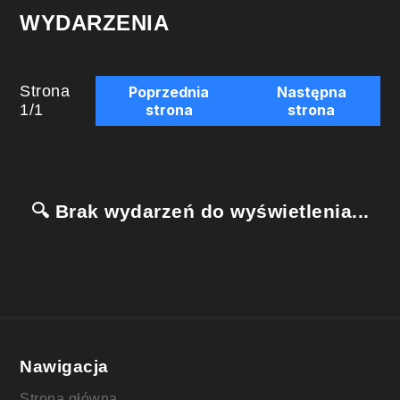
WYDARZENIA
Strona
Poprzednia
Następna
1
/
1
strona
strona
🔍 Brak wydarzeń do wyświetlenia...
Nawigacja
Strona główna