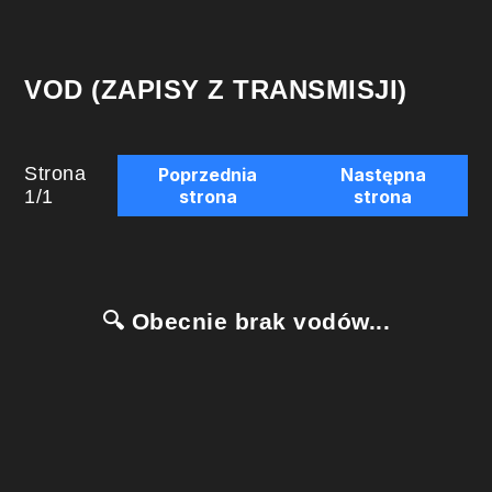
VOD (ZAPISY Z TRANSMISJI)
Strona
Poprzednia
Następna
1
/
1
strona
strona
🔍 Obecnie brak vodów...