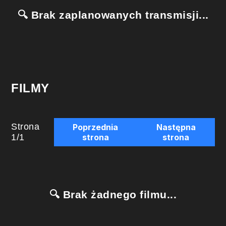
🔍 Brak zaplanowanych transmisji...
FILMY
Strona
Poprzednia
Następna
1
/
1
strona
strona
🔍 Brak żadnego filmu...