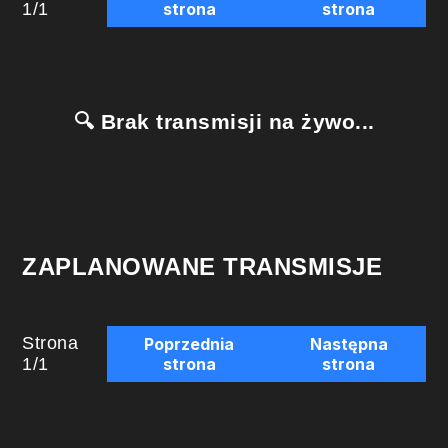
1
/
1
strona
strona
🔍 Brak transmisji na żywo...
ZAPLANOWANE TRANSMISJE
Strona
Poprzednia
Następna
1
/
1
strona
strona