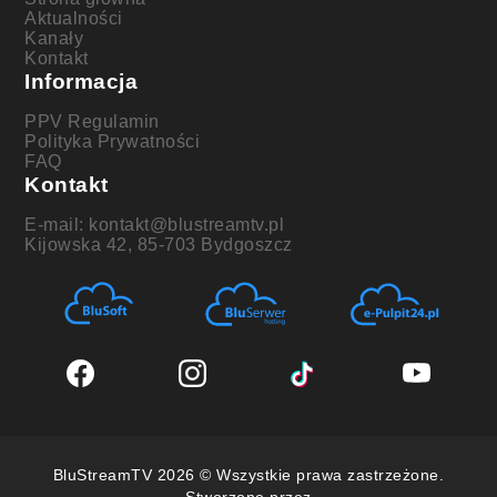
Aktualności
Kanały
Kontakt
Informacja
PPV Regulamin
Polityka Prywatności
FAQ
Kontakt
E-mail: kontakt@blustreamtv.pl
Kijowska 42, 85-703 Bydgoszcz
BluStreamTV 2026 © Wszystkie prawa zastrzeżone.
Stworzone przez