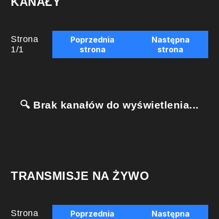
KANAŁY
Strona
Poprzednia
Następna
1
/
1
strona
strona
🔍 Brak kanałów do wyświetlenia...
TRANSMISJE NA ŻYWO
Strona
Poprzednia
Następna