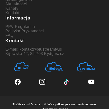
Aktualności
Kanały
Kontakt
Informacja
PPV Regulamin
Polityka Prywatności
FAQ
Kontakt
E-mail: kontakt@blustreamtv.pl
Kijowska 42, 85-703 Bydgoszcz
BluStreamTV 2026 © Wszystkie prawa zastrzeżone.
Stworzone przez