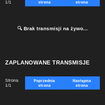
1
/
1
strona
strona
🔍 Brak transmisji na żywo...
ZAPLANOWANE TRANSMISJE
Strona
Poprzednia
Następna
1
/
1
strona
strona