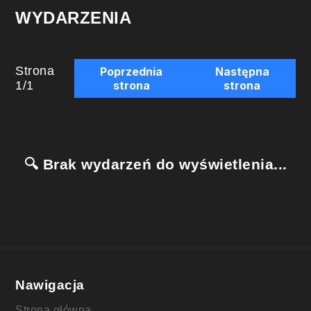
WYDARZENIA
Strona
Poprzednia
Następna
1
/
1
strona
strona
🔍 Brak wydarzeń do wyświetlenia...
Nawigacja
Strona główna