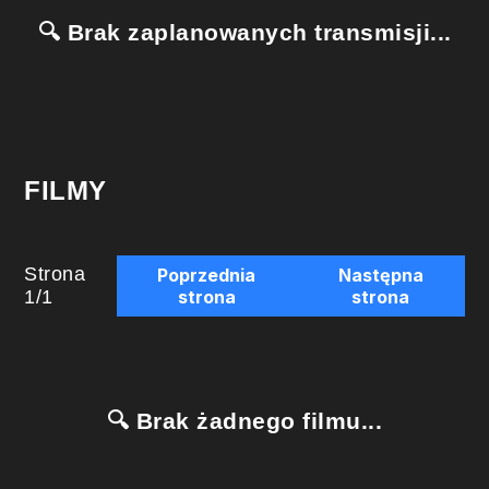
🔍 Brak zaplanowanych transmisji...
FILMY
Strona
Poprzednia
Następna
1
/
1
strona
strona
🔍 Brak żadnego filmu...