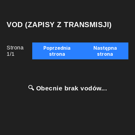
VOD (ZAPISY Z TRANSMISJI)
Strona
Poprzednia
Następna
1
/
1
strona
strona
🔍 Obecnie brak vodów...