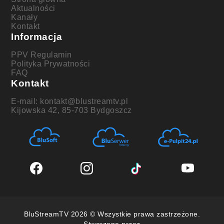
Aktualności
Kanały
Kontakt
Informacja
PPV Regulamin
Polityka Prywatności
FAQ
Kontakt
E-mail: kontakt@blustreamtv.pl
Kijowska 42, 85-703 Bydgoszcz
BluStreamTV 2026 © Wszystkie prawa zastrzeżone.
Stworzone przez