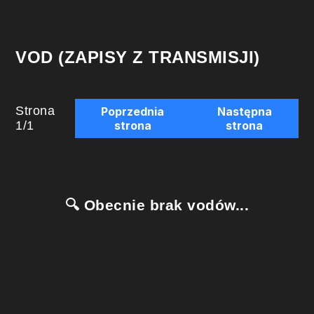
VOD (ZAPISY Z TRANSMISJI)
Strona
Poprzednia
Następna
1
/
1
strona
strona
🔍 Obecnie brak vodów...