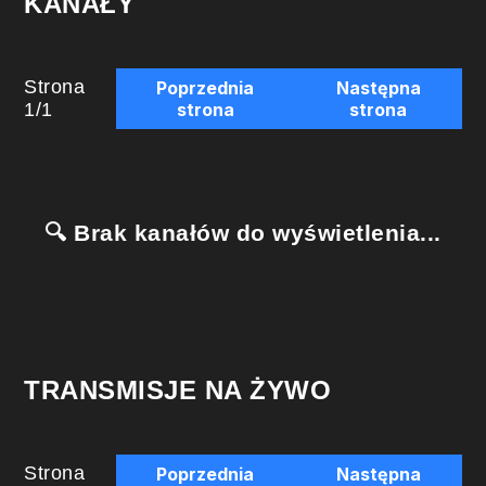
KANAŁY
Strona
Poprzednia
Następna
1
/
1
strona
strona
🔍 Brak kanałów do wyświetlenia...
TRANSMISJE NA ŻYWO
Strona
Poprzednia
Następna