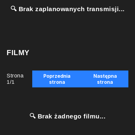
🔍 Brak zaplanowanych transmisji...
FILMY
Strona
Poprzednia
Następna
1
/
1
strona
strona
🔍 Brak żadnego filmu...