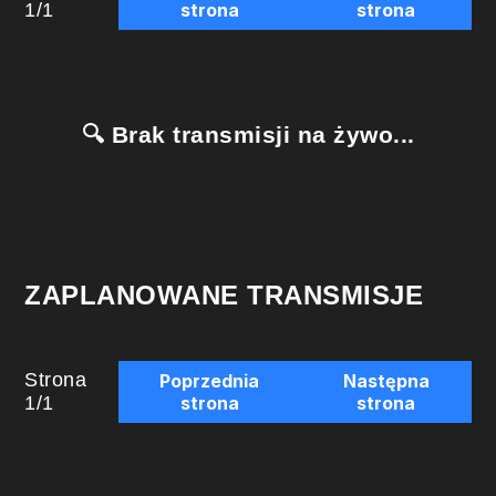
1
/
1
strona
strona
🔍 Brak transmisji na żywo...
ZAPLANOWANE TRANSMISJE
Strona
Poprzednia
Następna
1
/
1
strona
strona