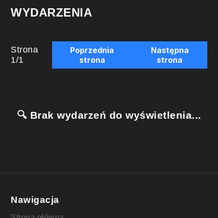
WYDARZENIA
Strona
Poprzednia
Następna
1
/
1
strona
strona
🔍 Brak wydarzeń do wyświetlenia...
Nawigacja
Strona główna