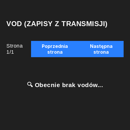
VOD (ZAPISY Z TRANSMISJI)
Strona
Poprzednia
Następna
1
/
1
strona
strona
🔍 Obecnie brak vodów...