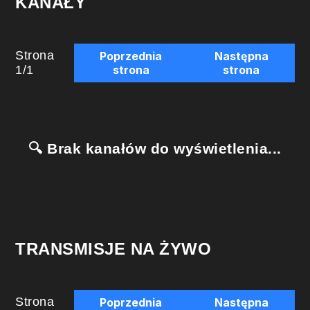
KANAŁY
Strona
Poprzednia
Następna
1
/
1
strona
strona
🔍 Brak kanałów do wyświetlenia...
TRANSMISJE NA ŻYWO
Strona
Poprzednia
Następna