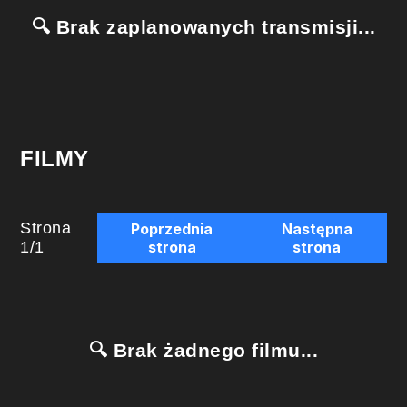
🔍 Brak zaplanowanych transmisji...
FILMY
Strona
Poprzednia
Następna
1
/
1
strona
strona
🔍 Brak żadnego filmu...