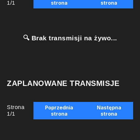
1
/
1
strona
strona
🔍 Brak transmisji na żywo...
ZAPLANOWANE TRANSMISJE
Strona
Poprzednia
Następna
1
/
1
strona
strona