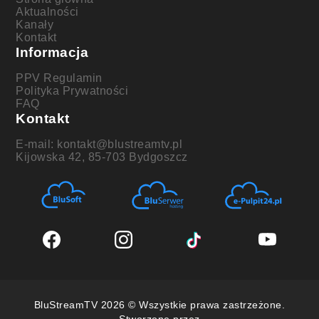
Aktualności
Kanały
Kontakt
Informacja
PPV Regulamin
Polityka Prywatności
FAQ
Kontakt
E-mail: kontakt@blustreamtv.pl
Kijowska 42, 85-703 Bydgoszcz
BluStreamTV 2026 © Wszystkie prawa zastrzeżone.
Stworzone przez