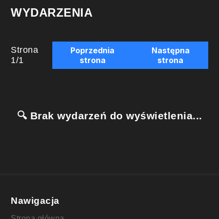
WYDARZENIA
Strona
Poprzednia
Następna
1
/
1
strona
strona
🔍 Brak wydarzeń do wyświetlenia...
Nawigacja
Strona główna