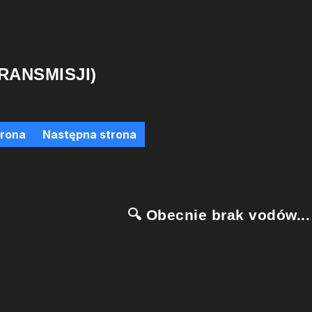
RANSMISJI)
trona
Następna strona
🔍 Obecnie brak vodów...