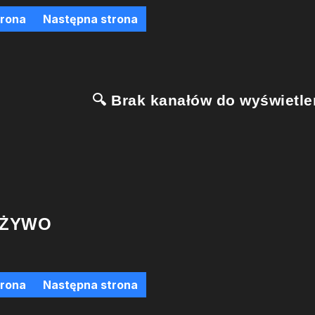
trona
Następna strona
🔍 Brak kanałów do wyświetlen
 ŻYWO
trona
Następna strona