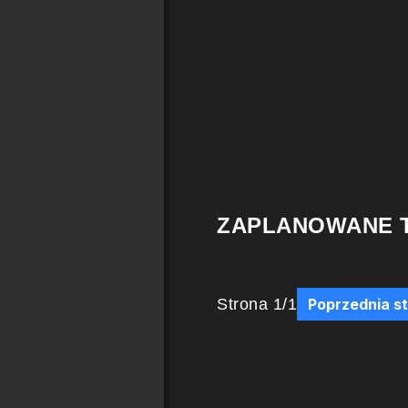
ZAPLANOWANE 
Strona
1
/
1
Poprzednia s