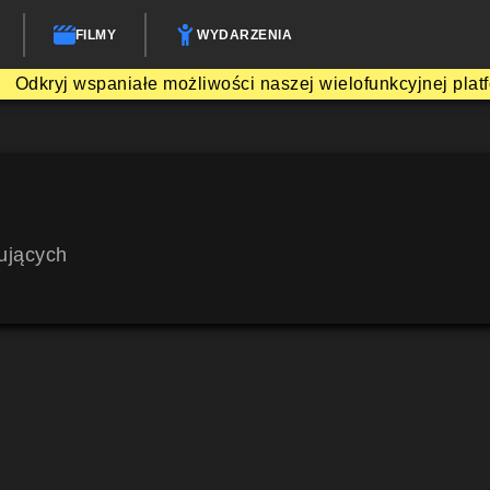
FILMY
WYDARZENIA
Odkryj wspaniałe możliwości naszej wielofunkcyjnej plat
ujących