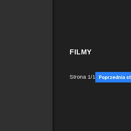
FILMY
Strona
1
/
1
Poprzednia s