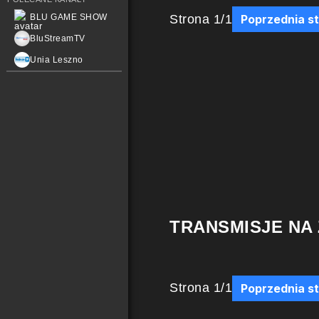
Strona
1
/
1
BLU GAME SHOW
Poprzednia s
BluStreamTV
Unia Leszno
TRANSMISJE NA
Strona
1
/
1
Poprzednia s