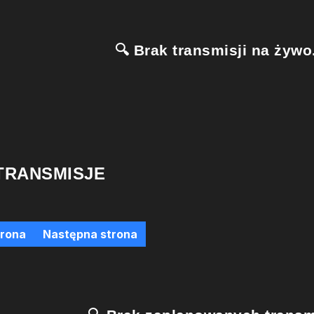
🔍 Brak transmisji na żywo.
TRANSMISJE
trona
Następna strona