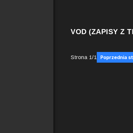
VOD (ZAPISY Z T
Strona
1
/
1
Poprzednia s