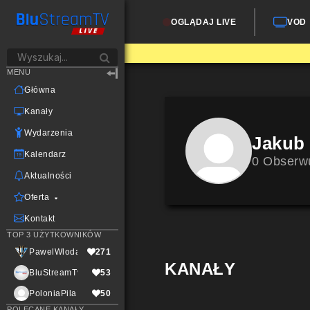
OGLĄDAJ LIVE
VOD
MENU
Główna
Kanały
Wydarzenia
Jakub
Kalendarz
0 Obserw
Aktualności
Oferta
Kontakt
TOP 3 UŻYTKOWNIKÓW
PawelWlodarczak
271
KANAŁY
BluStreamTvLive
53
PoloniaPila
50
POLECANE KANAŁY