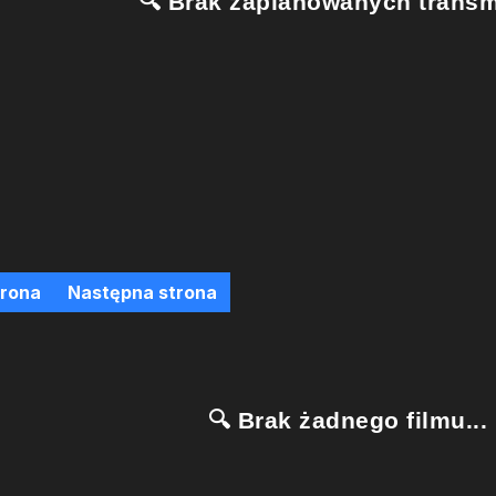
🔍 Brak zaplanowanych transmi
trona
Następna strona
🔍 Brak żadnego filmu...