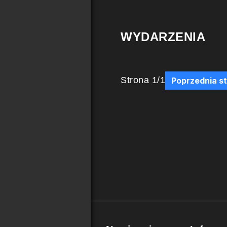
WYDARZENIA
Strona
1
/
1
Poprzednia s